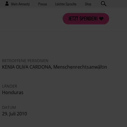
Benutzermenü
Presse
Mein Amnesty
Presse
Leichte Sprache
Shop
JETZT SPENDEN!
BETROFFENE PERSONEN
KENIA OLIVA CARDONA, Menschenrechtsanwältin
LÄNDER
Honduras
DATUM
29. Juli 2010