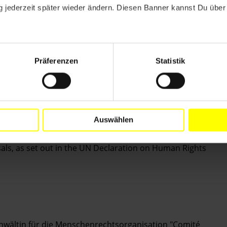
epressalien nachgehen zu können.
 jederzeit später wieder ändern. Diesen Banner kannst Du über 
tial investigation into the theft of the documents and
uly, with the results made public and those
Präferenzen
Statistik
ps to fully comply with IACHR order to provide
 other 16 COFADEH staff and their immediate families
 2009;
Auswählen
enders have a right to carry out their activities
isals, as set out in the UN Declaration on Human Rights
 Anwältin für die Menschenrechtsorganisation "Comité