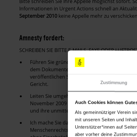
Bitte schreiben Sie Ihre Appelle möglichst sofort.
Informationen in Urgent Actions schnell an Aktuali
September 2010
keine Appelle mehr zu verschicken
Amnesty fordert:
SCHREIBEN SIE BITTE E-MAILS, FAXE ODER LUFT
Führen Sie gründliche und unparteiische Ermit
dem Dokumente und ein Laptop aus dem Fahrz
veröffentlichen Sie die Ergebnisse Ihrer Ermit
Zustimmung
Gericht.
Leiten Sie umgehend alle erforderlichen Schri
November 2009 nach angemessenem Schutz für
Auch Cookies können Gutes
und ihre unmittelbaren Familienangehörige
Als gemeinnütziger Verein si
mit unseren Seiten und Inhalt
Ich mache Sie darauf aufmerksam, dass in de
Unterstützer*innen auf Seite
Menschenrechtsverteidigern das Recht aller Me
aber vorher deine Zustimmung