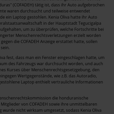
uras" (COFADEH) tätig ist, dass ihr Auto aufgebrochen
nte waren durchsucht und teilweise entwendet
ein Laptop gestohlen. Kenia Oliva hatte ihr Auto
alstaatsanwaltschaft in der Hauptstadt Tegucigalpa
 aufgehalten, um zu überprüfen, welche Fortschritte bei
ngerter Menschenrechtsverletzungen erzielt worden
gegen die COFADEH Anzeige erstattet hatte, sollen
 sein.
iva fest, dass man ein Fenster eingeschlagen hatte, um
raum des Fahrzeugs war durchsucht worden, und auch
ines Kurses über Menschenrechtsgesetzgebung, den
ingegen Wertgegenstände, wie z.B. das Autoradio,
stohlene Laptop enthielt vertrauliche Informationen
Menschenrechtskommission die honduranische
e Mitglieder von COFADEH sowie ihre unmittelbaren
 wurde nicht wirksam umgesetzt, sodass Kenia Oliva