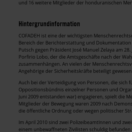
und 16 weitere Mitglieder der honduranischen Men
Hintergrundinformation
Hintergrund
COFADEH ist eine der wichtigsten Menschenrechtso
Bereich der Berichterstattung und Dokumentation 
Putsch gegen Präsident José Manuel Zelaya am 28. 
Porfirio Lobo, der die Amtsgeschäfte nach der W
zusammenhängen. An vielen der Menschenrechtsve
Angehörige der Sicherheitskräfte beteiligt gewesen
Auch bei der Verteidigung von Personen, die sich 
Oppositionsbündnis einzelner Personen und Organi
Juni 2009 entstanden war) engagieren, spielt die M
Mitglieder der Bewegung waren 2009 nach Demons
die öffentliche Ordnung oder wegen politischer St
Im April 2010 sind zwei PolizeibeamtInnen und zw
einem unbewaffneten Zivilisten schuldig befunden 