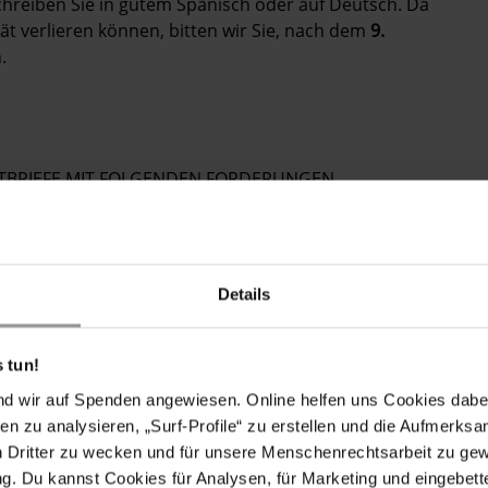
 Schreiben Sie in gutem Spanisch oder auf Deutsch. Da
tät verlieren können, bitten wir Sie, nach dem
9.
.
POSTBRIEFE MIT FOLGENDEN FORDERUNGEN
tlungen über den Diebstahl vom 21. Juli durch, bei
eug von Kenia Oliva entwendet wurden,
tlungen, und stellen Sie die Verantwortlichen vor
Details
tte ein, um der Forderung der IACHR vom 17.
 Kenia Oliva, 16 weitere COFADEH-MitarbeiterInnen
 tun!
n nachzukommen.
nd wir auf Spenden angewiesen. Online helfen uns Cookies dabe
en zu analysieren, „Surf-Profile“ zu erstellen und die Aufmerksa
r UN-Erklärung zum Schutz von
n Dritter zu wecken und für unsere Menschenrechtsarbeit zu ge
nschenrechtlerInnen festgeschrieben ist, ihrer Arbeit
. Du kannst Cookies für Analysen, für Marketing und eingebettet