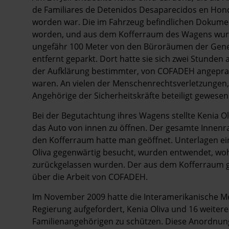
de Familiares de Detenidos Desaparecidos en Hond
worden war. Die im Fahrzeug befindlichen Dokume
worden, und aus dem Kofferraum des Wagens wurde 
ungefähr 100 Meter von den Büroräumen der Gener
entfernt geparkt. Dort hatte sie sich zwei Stunden
der Aufklärung bestimmter, von COFADEH angepra
waren. An vielen der Menschenrechtsverletzungen, 
Angehörige der Sicherheitskräfte beteiligt gewesen
Bei der Begutachtung ihres Wagens stellte Kenia Ol
das Auto von innen zu öffnen. Der gesamte Innen
den Kofferraum hatte man geöffnet. Unterlagen e
Oliva gegenwärtig besucht, wurden entwendet, woh
zurückgelassen wurden. Der aus dem Kofferraum ge
über die Arbeit von COFADEH.
Im November 2009 hatte die Interamerikanische 
Regierung aufgefordert, Kenia Oliva und 16 weiter
Familienangehörigen zu schützen. Diese Anordnung