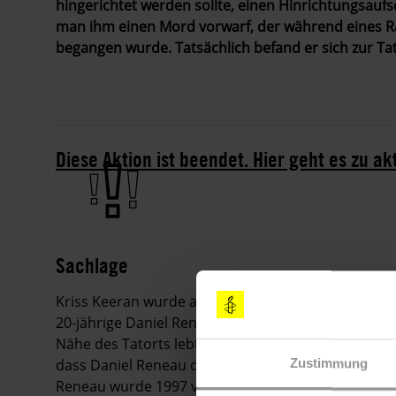
hingerichtet werden sollte, einen Hinrichtungsaufs
man ihm einen Mord vorwarf, der während eines Ra
begangen wurde. Tatsächlich befand er sich zur Ta
Diese Aktion ist beendet. Hier geht es zu ak
Sachlage
Kriss Keeran wurde am 2. Januar 1996 in dem Laden 
20-jährige Daniel Reneau und der 21-jährige Jeffery 
Nähe des Tatorts lebten, wurden im Zusammenhang
dass Daniel Reneau den Mord begangen hat, währe
Zustimmung
Reneau wurde 1997 vor Gericht gestellt und 2002 h