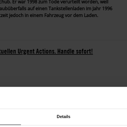
chub. Er war 1998 zum Tode verurteilt worden, weil
ubüberfalls auf einen Tankstellenladen im Jahr 1996
tzeit jedoch in einem Fahrzeug vor dem Laden.
tuellen Urgent Actions. Handle sofort!
einer Texaco-Tankstelle in Kerrville erschossen. Der
Lee Wood, die zu dieser Zeit in einem Trailer in der
 mit dem Fall festgenommen. Es ist unbestritten,
nd Jeffery Wood vor dem Laden wartete. Daniel
Details
ingerichtet.