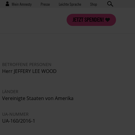
Benutzermenü
Presse
Mein Amnesty
Presse
Leichte Sprache
Shop
JETZT SPENDEN!
BETROFFENE PERSONEN
Herr JEFFERY LEE WOOD
LÄNDER
Vereinigte Staaten von Amerika
UA-NUMMER
UA-160/2016-1