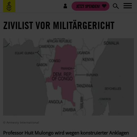
Direkt
Benutzermenü
JETZT SPENDEN!
zum
Inhalt
ZIVILIST VOR MILITÄRGERICHT
© Amnesty International
Professor Huit Mulongo wird wegen konstruierter Anklagen