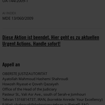
UA-144/2009-1
AI INDEX
MDE 13/060/2009
Diese Aktion ist beendet. Hier geht es zu aktuellen
Urgent Actions. Handle sofort!
Appell an
OBERSTE JUSTIZAUTORITÄT
Ayatollah Mahmoud Hashemi Shahroudi
Howzeh Riyasat-e Qoveh Qazaiyeh
Office of the Head of the Judiciary
Pasteur St., Vali Asr Ave., south of Serah-e Jomhouri
Tehran 1316814737, IRAN, (korrekte Anrede: Your Excellency)
E-Mail:
shahroudi@dadgostary-tehran.ir
(Betreff: FAO