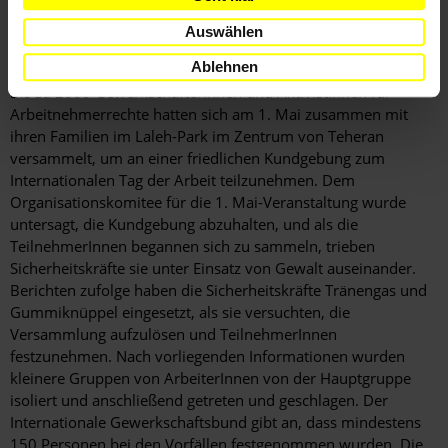
Auswählen
Sachlage
Ablehnen
Bis zu 2000 GewerkschafterInnen und AktivistInnen für
Arbeitnehmerrechte hatten sich am 1. Mai zusammen mit
ihren Familien im Laleh-Park im Zentrum von Teheran
versammelt, um an einer friedlichen Kundgebung zum
Internationalen Tag der Arbeit teilzunehmen. Dem
Organisationskomitee für die 1. Mai-Veranstaltung wurde
untersagt, die Kundgebung abzuhalten, und als die
TeilnehmerInnen begannen sich zu sammeln, trieben
Sicherheitskräfte sie unter Einsatz von Gewalt auseinander.
Berichten zufolge haben die Sicherheitskräfte Tränengas und
Gummiknüppel eingesetzt, als sie versuchten, die
Versammlung aufzulösen und TeilnehmerInnen
festzunehmen. Nach vorliegenden Informationen wurden
kleinere Gruppen von ArbeiterInnen von der Hauptgruppe
isoliert und anschließend getreten und geschlagen. Der
Internationale Gewerkschaftsbund gibt an, dass mindestens
150 Personen bei den Vorfällen festgenommen wurden. Die