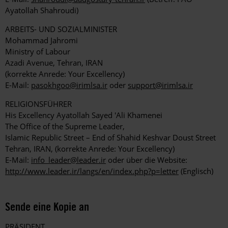
Ayatollah Shahroudi)
ARBEITS- UND SOZIALMINISTER
Mohammad Jahromi
Ministry of Labour
Azadi Avenue, Tehran, IRAN
(korrekte Anrede: Your Excellency)
E-Mail:
pasokhgoo@irimlsa.ir
oder
support@irimlsa.ir
RELIGIONSFÜHRER
His Excellency Ayatollah Sayed 'Ali Khamenei
The Office of the Supreme Leader,
Islamic Republic Street – End of Shahid Keshvar Doust Street
Tehran, IRAN, (korrekte Anrede: Your Excellency)
E-Mail:
info_leader@leader.ir
oder über die Website:
http://www.leader.ir/langs/en/index.php?p=letter
(Englisch)
Sende eine Kopie an
PRÄSIDENT