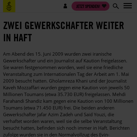
Direkt
Benutzermenü
JETZT SPENDEN!
zum
Inhalt
ZWEI GEWERKSCHAFTER WEITER
IN HAFT
Am Abend des 15. Juni 2009 wurden zwei iranische
Gewerkschafter und ein Journalist auf Kaution freigelassen.
Sie waren festgenommen worden, weil sie eine friedliche
Veranstaltung zum Internationalen Tag der Arbeit am 1. Mai
2009 besucht hatten. Gholamreza Khani und der Journalist
Kaveh Mozzaffari wurden gegen eine Kaution von jeweils 50
Millionen Toumans (etwa 35.730 EUR) freigelassen. Mehdi
Farahandi Shandiz kam gegen eine Kaution von 100 Millionen
Toumans (etwa 71.450 EUR) frei. Die beiden anderen
Gewerkschafter Jafar Azim Zadeh und Said Youzi, die
verhaftet worden waren, weil sie die selbe Veranstaltung
besucht hatten, befinden sich noch immer in Haft. Berichten
zufolge wurden sie in den Normalvollzug des Evin-