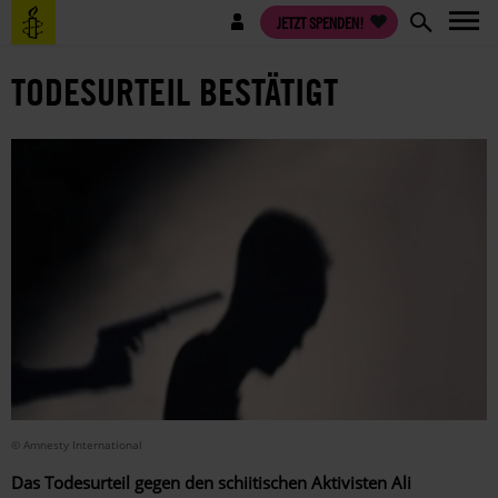
Direkt
Benutzermenü
JETZT SPENDEN!
zum
Inhalt
TODESURTEIL BESTÄTIGT
© Amnesty International
Das Todesurteil gegen den schiitischen Aktivisten Ali