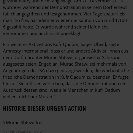
gezahlt hatte, und nicht angeklagt. Am 20. Dezember 2013
wurde er während der Demonstration in seinem Dorf erneut
tätlich angegriffen und festgenommen. Vier Tage später ließ
man ihn frei, nachdem er wieder die Kaution von rund 1.100
€ gezahlt hatte. Er wurde während seiner Haft nicht
vernommen und auch nicht angeklagt.
Ein weiterer Aktivist aus Kufr Qadum, Saqer Obeid, sagte
Amnesty International, dass er und andere Aktivist_innen aus
dem Dorf, darunter Murad Shtewi, organisierter Schikane
ausgesetzt seien. Er gab an, Murad Shtewi sei mehrmals von
Angehörigen der ISA dazu gedrängt worden, die wöchentliche
friedliche Demonstration in Kufr Qadum zu beenden. Er fügte
hinzu: "Sie müssen verstehen, dass die Demonstrationen ein
Ausdruck dessen sind, was alle Menschen in Kufr Qadum
wollen, nicht nur Murad."
HISTORIE DIESER URGENT ACTION
Murad Shtewi frei
17. DEZEMBER 2014