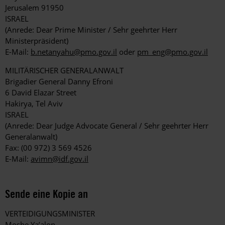
Jerusalem 91950
ISRAEL
(Anrede: Dear Prime Minister / Sehr geehrter Herr
Ministerpräsident)
E-Mail:
b.netanyahu@pmo.gov.il
oder
pm_eng@pmo.gov.il
MILITÄRISCHER GENERALANWALT
Brigadier General Danny Efroni
6 David Elazar Street
Hakirya, Tel Aviv
ISRAEL
(Anrede: Dear Judge Advocate General / Sehr geehrter Herr
Generalanwalt)
Fax: (00 972) 3 569 4526
E-Mail:
avimn@idf.gov.il
Sende eine Kopie an
VERTEIDIGUNGSMINISTER
Moshe Ya’alon