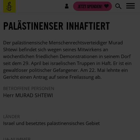
Direkt
Benutzermenü
JETZT SPENDEN!
zum
Inhalt
PALÄSTINENSER INHAFTIERT
Der palästinensische Menschenrechtsverteidiger Murad
Shtewi befindet sich wegen seines Mitwirkens an
wöchentlichen friedlichen Demonstrationen in seinem Dorf
seit dem 29. April bei israelischen Truppen in Haft. Er ist ein
gewaltloser politischer Gefangener. Am 22. Mai lehnte ein
Gericht einen Antrag auf seine Freilassung ab.
BETROFFENE PERSONEN
Herr MURAD SHTEWI
LÄNDER
Israel und besetztes palästinensisches Gebiet
UA-NUMMER