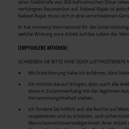
einer Geldstrafe von 300 bahrainischen Dinar (etwa
verhängtes Reiseverbot auf. Nabeel Rajab ist jedoch 
Nabeel Rajab muss sich in drei verschiedenen Ger
Er hat Amnesty International für die Unterstützung
welche Wirkung eure Arbeit auf das Leben der Mensc
[EMPFOHLENE AKTIONEN]
SCHREIBEN SIE BITTE FAXE ODER LUFTPOSTBRIEF
Mit Erleichterung habe ich erfahren, dass Nab
Ich möchte darauf dringen, dass auch alle An
diese in Zusammenhang mit der legitimen Aus
Versammlungsfreiheit stehen.
Ich fordere Sie höflich auf, die Rechte auf Me
respektieren und zu schützen, und sicherzust
MenschenrechtsverteidigerInnen ihrer Arbeit