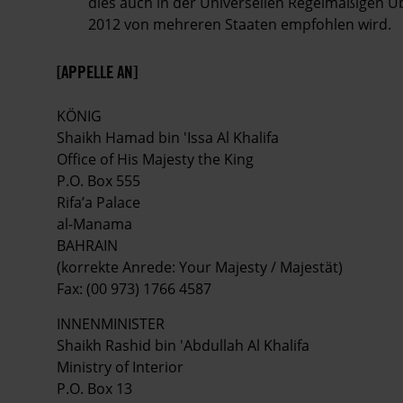
dies auch in der Universellen Regelmäßigen
2012 von mehreren Staaten empfohlen wird.
[APPELLE AN]
KÖNIG
Shaikh Hamad bin 'Issa Al Khalifa
Office of His Majesty the King
P.O. Box 555
Rifa’a Palace
al-Manama
BAHRAIN
(korrekte Anrede: Your Majesty / Majestät)
Fax: (00 973) 1766 4587
INNENMINISTER
Shaikh Rashid bin 'Abdullah Al Khalifa
Ministry of Interior
P.O. Box 13