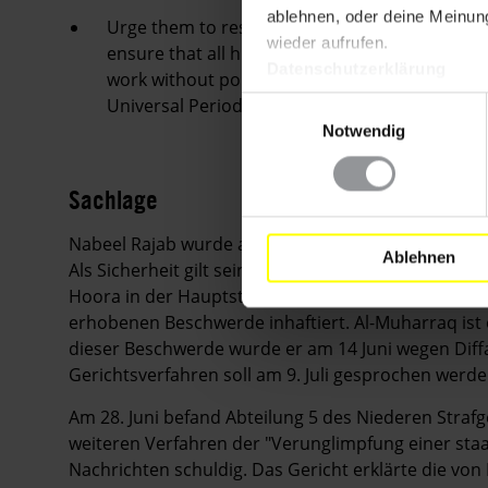
ablehnen, oder deine Meinung
Urge them to respect and protect the right to
wieder aufrufen.
ensure that all human rights organizations an
Datenschutzerklärung
work without political interference and hindr
Universal Periodic Review in May 2012.
Einwilligungsauswahl
Notwendig
Sachlage
Nabeel Rajab wurde am 27. Juni von Abteilung 5 des
Ablehnen
Als Sicherheit gilt sein Haus. Der Menschenrechtsver
Hoora in der Hauptstadt Manama im Zusammenhan
erhobenen Beschwerde inhaftiert. Al-Muharraq ist
dieser Beschwerde wurde er am 14 Juni wegen Diffa
Gerichtsverfahren soll am 9. Juli gesprochen werde
Am 28. Juni befand Abteilung 5 des Niederen Strafg
weiteren Verfahren der "Verunglimpfung einer staat
Nachrichten schuldig. Das Gericht erklärte die von 