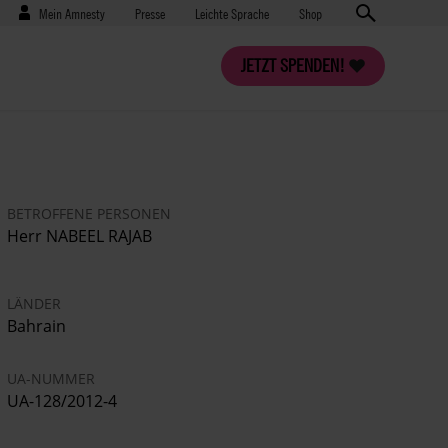
Benutzermenü
Presse
Mein Amnesty
Presse
Leichte Sprache
Shop
JETZT SPENDEN!
BETROFFENE PERSONEN
Herr NABEEL RAJAB
LÄNDER
Bahrain
UA-NUMMER
UA-128/2012-4