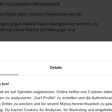
E MIT FOLGENDEN FORDERUNGEN
eel Rajab gegen Kaution freigelassen wurde.
klagen gegen Nabeel Rajab fallengelassen werden, da
übung seiner Rechte auf Meinungs- und
inungs-, Versammlungs- und Vereinigungsfreiheit zu
ellen, dass alle Menschenrechtsorganisationen und
 ohne politische Einflussnahme nachgehen können, wie
 Überprüfung durch den UN-Menschenrechtsrat vom Mai
Details
 tun!
nd wir auf Spenden angewiesen. Online helfen uns Cookies dabe
.
en zu analysieren, „Surf-Profile“ zu erstellen und die Aufmerksa
 the charges against Nabeel Rajab since they relate to
n Dritter zu wecken und für unsere Menschenrechtsarbeit zu ge
om of expression and assembly.
. Du kannst Cookies für Analysen, für Marketing und eingebettet