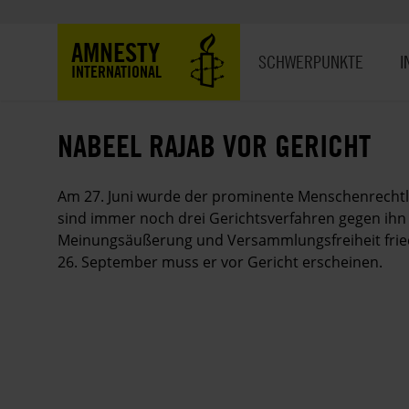
Direkt
zum
Hauptnavigation
AMNESTY
Inhalt
SCHWERPUNKTE
I
INTERNATIONAL
NABEEL RAJAB VOR GERICHT
Am 27. Juni wurde der prominente Menschenrechtle
sind immer noch drei Gerichtsverfahren gegen ihn a
Meinungsäußerung und Versammlungsfreiheit fried
26. September muss er vor Gericht erscheinen.