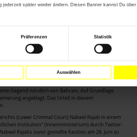
 jederzeit später wieder ändern. Diesen Banner kannst Du über 
 freedom of expression, association and assembly and
d human rights defenders are able to carry out their
ance, as recommended by several states during the
Präferenzen
Statistik
 Niederen Strafgerichts gegen Kaution freigelassen.
Auswählen
teidiger war seit 6. Juni in der Hafteinrichtung al-
g mit einer von mehreren Personen aus al-Muharraq
 eine Gegend nördlich von Bahrain. Auf Grundlage
mierung angeklagt. Das Urteil in diesem
n.
erichts (Lower Criminal Court) Nabeel Rajab in einem
lichen Institution" (Innenministerium) durch Twitter-
Nabeel Rajabs zuvor gestellte Kaution am 28. Juni zu