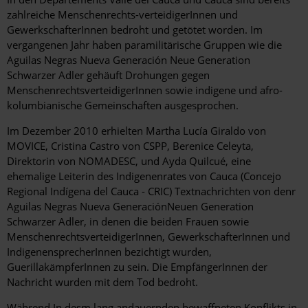
zahlreiche Menschenrechts-verteidigerInnen und
GewerkschafterInnen bedroht und getötet worden. Im
vergangenen Jahr haben paramilitärische Gruppen wie die
Aguilas Negras Nueva Generación Neue Generation
Schwarzer Adler gehäuft Drohungen gegen
MenschenrechtsverteidigerInnen sowie indigene und afro-
kolumbianische Gemeinschaften ausgesprochen.
Im Dezember 2010 erhielten Martha Lucía Giraldo von
MOVICE, Cristina Castro von CSPP, Berenice Celeyta,
Direktorin von NOMADESC, und Ayda Quilcué, eine
ehemalige Leiterin des Indigenenrates von Cauca (Concejo
Regional Indígena del Cauca - CRIC) Textnachrichten von denr
Aguilas Negras Nueva GeneraciónNeuen Generation
Schwarzer Adler, in denen die beiden Frauen sowie
MenschenrechtsverteidigerInnen, GewerkschafterInnen und
IndigenensprecherInnen bezichtigt wurden,
GuerillakämpferInnen zu sein. Die EmpfängerInnen der
Nachricht wurden mit dem Tod bedroht.
Während In desm lang andauernden bewaffneten Konflikts in