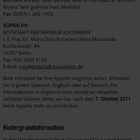
Rivera/ Sehr geehrter Herr Minister)
Fax: (0057) 1 266 1003
KOPIEN AN
BOTSCHAFT DER REPUBLIK KOLUMBIEN
I. E. Frau Dr. Maria Dora Victoriana Mejía Marulanda
Kurfürstenstr. 84
10787 Berlin
Fax: 030-2639 6125
E-Mail:
info@botschaft-kolumbien.de
Bitte schreiben Sie Ihre Appelle möglichst sofort. Schreiben
Sie in gutem Spanisch, Englisch oder auf Deutsch. Da
Informationen in Urgent Actions schnell an Aktualität
verlieren können, bitten wir Sie, nach dem
7. Oktober 2011
keine Appelle mehr zu verschicken.
Hintergrundinformation
Hintergrund
In den Departements Valle del Cauca und Cauca sind bereits