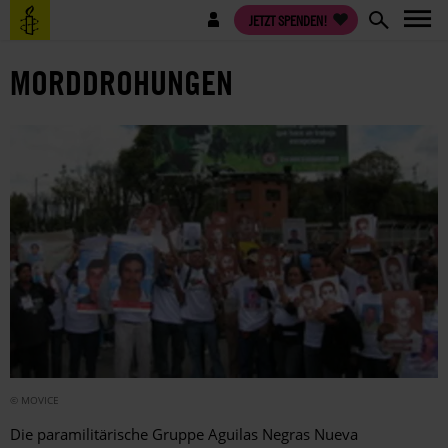
Direkt
Benutzermenü
JETZT SPENDEN!
zum
Inhalt
MORDDROHUNGEN
© MOVICE
Die paramilitärische Gruppe Aguilas Negras Nueva