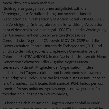
Nachricht waren auch mehrere
Nichtregierungsorganisationen aufgelistet, z.B. die
Vereinigung für Sozialforschung und soziales Handeln
(Asociación de Investigación y la Acción Social - NOMADESC),
die Vereinigung für integrale soziale Entwicklung (Asociación
para el desarrollo social integral - ECATE), einedie Vereinigung
der Gemeinschaft der von Schwarzen (Proceso de
Comunidades Negras - PCN) sowie MOVICE, CSPP und die
Gewerkschaften Central Unitaria de Trabajadores (CUT) und
Sindicato de Trabajadores y Empleados Universitarios de
Colombia (SINTRAUNICOL). In der Nachricht drohten die Neue
Generation Schwarzer Adler (Aguilas Negras Nueva
Generación) damit, Mitglieder der Organisation in den
nächsten drei Tagen zu töten, und bezeichnete sie abwertend
als "indigene Hunde" (Morirán los comunistas disimulados de
farc Nomadesc, CUT, Ecate, Sintraunicol, PCN, Indios perros,
movice, Presos políticos. Águilas negras nueva generación
tres días en alianza para exterminarlos).
Es handelt sich hier um den jüngsten Zwischenfall in einer
Reihe von Todesdrohungen des Paramilitärs gegen Mitglider