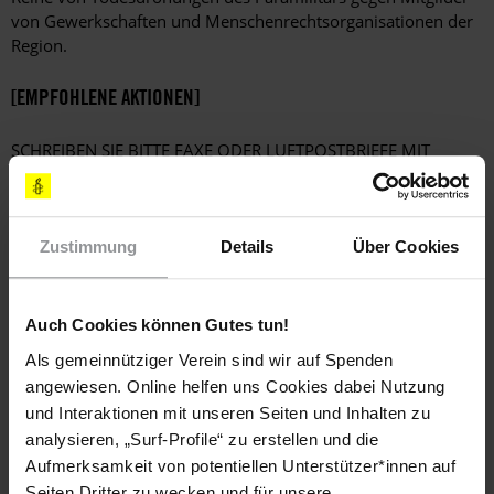
von Gewerkschaften und Menschenrechtsorganisationen der
Region.
[EMPFOHLENE AKTIONEN]
SCHREIBEN SIE BITTE FAXE ODER LUFTPOSTBRIEFE MIT
FOLGENDEN FORDERUNGEN
Ich fordere Sie auf, eine vollständige und unparteiische
Untersuchung der Todesdrohungen gegen Mitglieder der
Zustimmung
Details
Über Cookies
Organisationen MOVICE, NOMADESC, FCSPP, CRIC und
der Gewerkschaften CUT und SINTRAUNICOL in den
Departementos Cauca und Valle del Cauca anzuordnen,
Auch Cookies können Gutes tun!
die Ergebnisse zu veröffentlichen und die
Verantwortlichen vor Gericht zu stellen.
Als gemeinnütziger Verein sind wir auf Spenden
angewiesen. Online helfen uns Cookies dabei Nutzung
Ich appelliere an Sie, in Abstimmung mit den
und Interaktionen mit unseren Seiten und Inhalten zu
Betroffenen für deren Schutz zu sorgen. In diesem
analysieren, „Surf-Profile“ zu erstellen und die
Zusammnehang möchte ich Sie daran erinnern, dass Sie
Aufmerksamkeit von potentiellen Unterstützer*innen auf
gemäß der UN-Erklärung zum Schutz von
Seiten Dritter zu wecken und für unsere