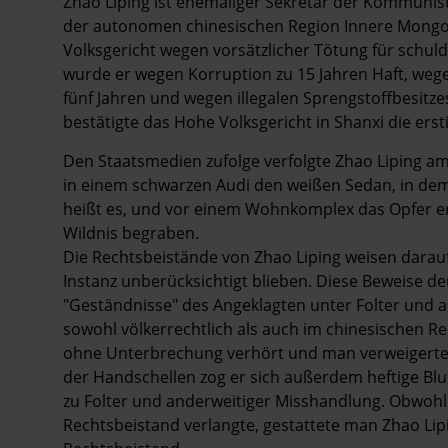
Zhao Liping ist ehemaliger Sekretär der Kommunisti
der autonomen chinesischen Region Innere Mongol
Volksgericht wegen vorsätzlicher Tötung für schu
wurde er wegen Korruption zu 15 Jahren Haft, wege
fünf Jahren und wegen illegalen Sprengstoffbesitzes
bestätigte das Hohe Volksgericht in Shanxi die ers
Den Staatsmedien zufolge verfolgte Zhao Liping am 
in einem schwarzen Audi den weißen Sedan, in dem
heißt es, und vor einem Wohnkomplex das Opfer e
Wildnis begraben.
Die Rechtsbeistände von Zhao Liping weisen darauf
Instanz unberücksichtigt blieben. Diese Beweise de
"Geständnisse" des Angeklagten unter Folter und
sowohl völkerrechtlich als auch im chinesischen Re
ohne Unterbrechung verhört und man verweigerte
der Handschellen zog er sich außerdem heftige Blu
zu Folter und anderweitiger Misshandlung. Obwoh
Rechtsbeistand verlangte, gestattete man Zhao Li