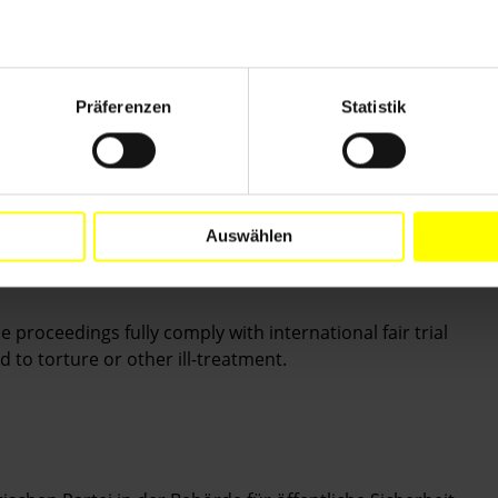
 Neuverfahren erhält, in dem internationale Standards
werden, und dass Zhao Liping vor Folter und
Präferenzen
Statistik
g’s or any other execution.
Auswählen
fective investigation into Zhao Liping’s torture
se proceedings fully comply with international fair trial
 to torture or other ill-treatment.