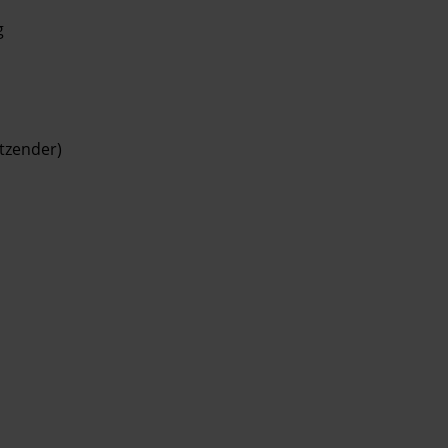
g
tzender)