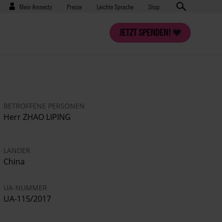
Benutzermenü
Presse
Mein Amnesty
Presse
Leichte Sprache
Shop
JETZT SPENDEN!
BETROFFENE PERSONEN
Herr ZHAO LIPING
LÄNDER
China
UA-NUMMER
UA-115/2017