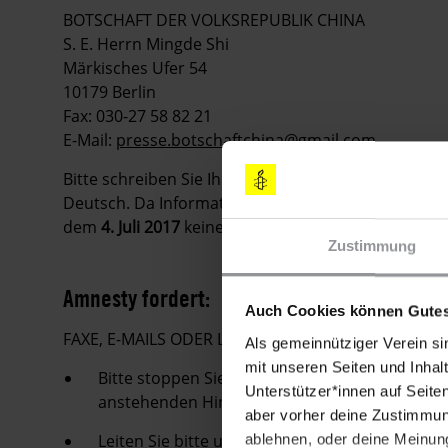
BOTSCHAFT DER VOLKSREPUBLIK CHINA
S. E. Herrn Mingde Shi
Märkisches Ufer 54
10179 Berlin
Fax: 030-27 58 82 21
E-Mail:
presse.botschaftchina@gmail.com
Bitte schreiben Sie Ihre Appelle
möglichst sofort
. S
Deutsch. Da Informationen in Urgent Actions schnell
dem
4. Juli 2017
keine Appelle mehr zu verschicken.
Zustimmung
Amnesty fordert:
Auch Cookies können Gutes
FAXE, E-MAILS ODER LUFTPOSTBRIEFE MIT FOLG
Als gemeinnütziger Verein si
mit unseren Seiten und Inhalt
Bitte stoppen Sie umgehend die geplante Hinr
Unterstützer*innen auf Seite
anstehenden Hinrichtungen.
aber vorher deine Zustimmung
Leiten Sie bitte unverzüglich unparteiische,
ablehnen, oder deine Meinung