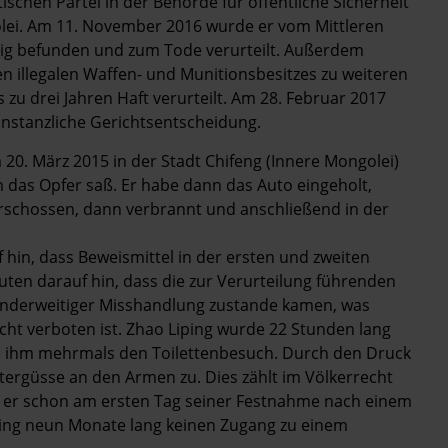
schen Partei in der Behörde für öffentliche Sicherheit
ei. Am 11. November 2016 wurde er vom Mittleren
ldig befunden und zum Tode verurteilt. Außerdem
n illegalen Waffen- und Munitionsbesitzes zu weiteren
 zu drei Jahren Haft verurteilt. Am 28. Februar 2017
tinstanzliche Gerichtsentscheidung.
20. März 2015 in der Stadt Chifeng (Innere Mongolei)
 das Opfer saß. Er habe dann das Auto eingeholt,
rschossen, dann verbrannt und anschließend in der
 hin, dass Beweismittel in der ersten und zweiten
uten darauf hin, dass die zur Verurteilung führenden
 anderweitiger Misshandlung zustande kamen, was
cht verboten ist. Zhao Liping wurde 22 Stunden lang
 ihm mehrmals den Toilettenbesuch. Durch den Druck
tergüsse an den Armen zu. Dies zählt im Völkerrecht
l er schon am ersten Tag seiner Festnahme nach einem
ping neun Monate lang keinen Zugang zu einem