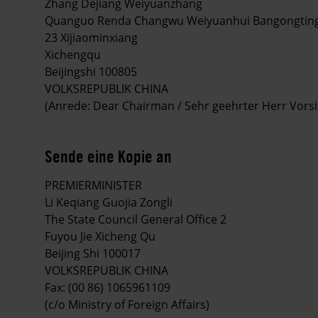
Zhang Dejiang Weiyuanzhang
Quanguo Renda Changwu Weiyuanhui Bangongtin
23 Xijiaominxiang
Xichengqu
Beijingshi 100805
VOLKSREPUBLIK CHINA
(Anrede: Dear Chairman / Sehr geehrter Herr Vorsi
Sende eine Kopie an
PREMIERMINISTER
Li Keqiang Guojia Zongli
The State Council General Office 2
Fuyou Jie Xicheng Qu
Beijing Shi 100017
VOLKSREPUBLIK CHINA
Fax: (00 86) 1065961109
(c/o Ministry of Foreign Affairs)