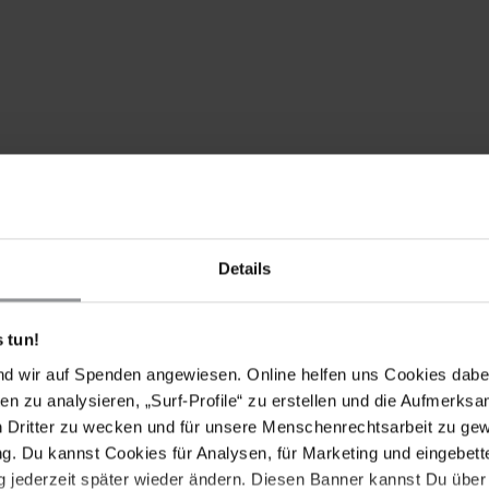
chreiben Sie in gutem Chinesisch, Englisch oder auf
 an Aktualität verlieren können, bitten wir Sie, nach
Details
 tun!
ENDEN FORDERUNGEN
nd wir auf Spenden angewiesen. Online helfen uns Cookies dabe
en zu analysieren, „Surf-Profile“ zu erstellen und die Aufmerksa
ichtung von Zhao Liping und alle weiteren
n Dritter zu wecken und für unsere Menschenrechtsarbeit zu ge
. Du kannst Cookies für Analysen, für Marketing und eingebettet
 unabhängige und wirkungsvolle Untersuchungen der von
 jederzeit später wieder ändern. Diesen Banner kannst Du über 