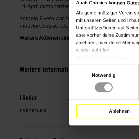
Auch Cookies können Gutes
14. April demonstrieren.
Als gemeinnütziger Verein si
Antonio Rivero war zwei Wochen lang im Hungerstrei
mit unseren Seiten und Inhalt
motiviert betrachtet, zu protestieren.
Unterstützer*innen auf Seite
aber vorher deine Zustimmung
Weitere Aktionen sind zurzeit nicht erforderlich. V
ablehnen, oder deine Meinung
wieder aufrufen.
Datenschutzerklärung
Weitere Informationen
Einwilligungsauswahl
Notwendig
Länder
Venezuela
Ablehnen