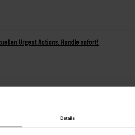
tuellen Urgent Actions. Handle sofort!
 war er festgenommen worden, nachdem ihn Angehörige
zolanischen Geheimdienst (Servicio Bolivariano de
arauf, am 29. April, wurde Antonio Rivero wegen
rafbaren Handlung (delitos de instigación al odio y
Details
Angaben seines Rechtsbeistands basieren die
uf einer Videoaufnahme, in der zu sehen ist, wie
lich gegen das Ergebnis der Präsidentschaftswahl vom