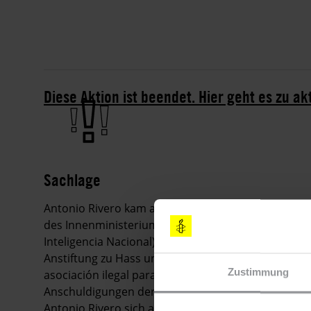
Diese Aktion ist beendet. Hier geht es zu ak
Sachlage
Antonio Rivero kam am 17. Mai frei. Am 27. April
des Innenministeriums zu einem Treffen beim vene
Inteligencia Nacional) bestellt hatten. Zwei Tage d
Anstiftung zu Hass und der Verabredung zu einer st
Zustimmung
asociación ilegal para delinquir) angeklagt. Laut 
Anschuldigungen der Staatsanwaltschaft lediglich a
Antonio Rivero sich an Personen richtet, die fried