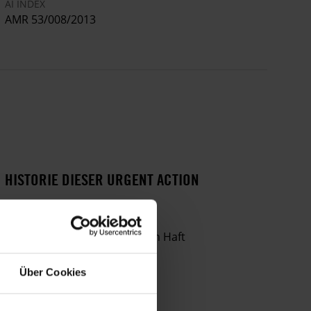
AI INDEX
AMR 53/008/2013
HISTORIE DIESER URGENT ACTION
Politiker freigelassen
Oppositioneller willkürlich in Haft
Über Cookies