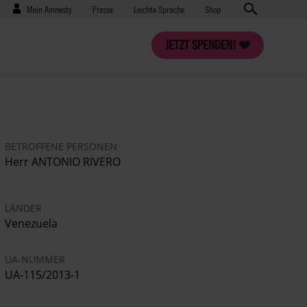
Benutzermenü
Presse
Mein Amnesty
Presse
Leichte Sprache
Shop
JETZT SPENDEN!
BETROFFENE PERSONEN
Herr ANTONIO RIVERO
LÄNDER
Venezuela
UA-NUMMER
UA-115/2013-1