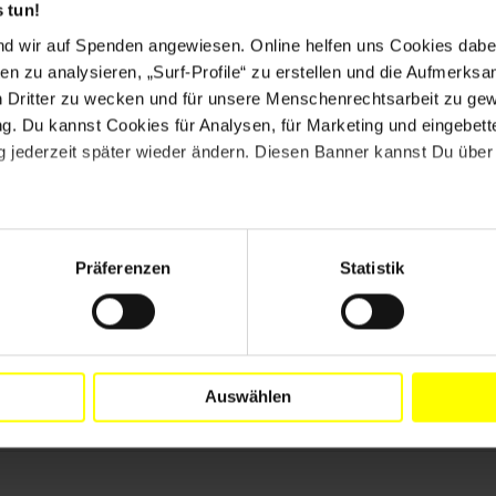
 tun!
nd wir auf Spenden angewiesen. Online helfen uns Cookies dabe
k, um gegen seine Inhaftierung, die er als politisch
en zu analysieren, „Surf-Profile“ zu erstellen und die Aufmerksa
n Dritter zu wecken und für unsere Menschenrechtsarbeit zu ge
. Du kannst Cookies für Analysen, für Marketing und eingebettet
ielen Dank allen, die Appelle geschrieben haben.
 jederzeit später wieder ändern. Diesen Banner kannst Du über 
Präferenzen
Statistik
Auswählen