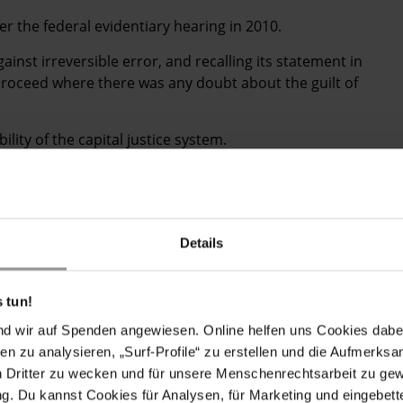
er the federal evidentiary hearing in 2010.
gainst irreversible error, and recalling its statement in
 proceed where there was any doubt about the guilt of
ility of the capital justice system.
o commute the death sentence of Troy Davis.
Details
 für Troy Davis am 6. September. Die
 tun!
ment of Corrections) wird Datum und Uhrzeit der
 das Datum auf den ersten im Hinrichtungsbefehl
nd wir auf Spenden angewiesen. Online helfen uns Cookies dabe
 21. September.
en zu analysieren, „Surf-Profile“ zu erstellen und die Aufmerksa
n Dritter zu wecken und für unsere Menschenrechtsarbeit zu ge
 Jahre zuvor in Savannah im Bundesstaat Georgia den
. Du kannst Cookies für Analysen, für Marketing und eingebettet