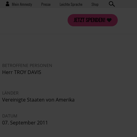
Benutzermenü
Presse
Mein Amnesty
Presse
Leichte Sprache
Shop
JETZT SPENDEN!
BETROFFENE PERSONEN
Herr TROY DAVIS
LÄNDER
Vereinigte Staaten von Amerika
DATUM
07. September 2011