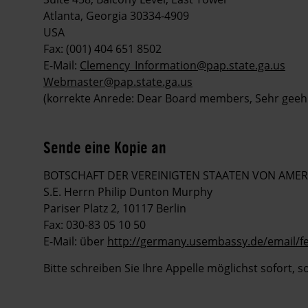
Atlanta, Georgia 30334-4909
USA
Fax: (001) 404 651 8502
E-Mail:
Clemency_Information@pap.state.ga.us
Webmaster@pap.state.ga.us
(korrekte Anrede: Dear Board members, Sehr geeh
Sende eine Kopie an
BOTSCHAFT DER VEREINIGTEN STAATEN VON AMER
S.E. Herrn Philip Dunton Murphy
Pariser Platz 2, 10117 Berlin
Fax: 030-83 05 10 50
E-Mail: über
http://germany.usembassy.de/email/f
Bitte schreiben Sie Ihre Appelle möglichst sofort, 