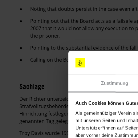
Noting that doubts persist in the case even aft
Pointing out that the Board acts as a failsafe a
2007 that it would not allow any execution to
the prisoner.
Pointing to the substantial evidence of the fallib
Calling on the Board to grant clemency and t
Zustimmung
Sachlage
Der Richter unterzeichnete den Hinrichtungsbefehl
Auch Cookies können Gutes
Strafvollzugsbehörde von Georgia (Georgia Depart
Hinrichtung festlegen. In den meisten Fällen wird
Als gemeinnütziger Verein si
genannten Tag gelegt. In diesem Fall wäre dies der
mit unseren Seiten und Inhalt
Unterstützer*innen auf Seite
Troy Davis wurde 1991 für schuldig befunden, zwei
aber vorher deine Zustimmung