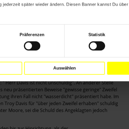
 Unmittelbare Beweise für seine Täterschaft wurden
 jederzeit später wieder ändern. Diesen Banner kannst Du über 
is heute nicht aufgetaucht. Die Staatsanwaltschaft
 auf die Aussagen von ZeugInnen. Seit Ende des
Innen ihre damaligen Aussagen zurückgezogen oder
von der Polizei unter Druck gesetzt worden zu sein.
Präferenzen
Statistik
r USA (US Supreme Court) eine Beweisanhörung an, um
fen. Bei der daraufhin für Juni 2010 einberufenen
ht der Frage nach, ob der Staat die Schuld des
ann. Vielmehr prüfte Richter Moore die Frage, ob Troy
Auswählen
darlegen kann, dass ihn "kein mit Bedacht agierender
s 1991 neu aufgetauchten Beweismittel für schuldig
: " Herr Davis ist nicht unschuldig". An anderer Stelle
is neu präsentierten Beweise "gewisse geringe" Zweifel
ng ihren Fall nicht "wasserdicht" präsentiert habe. Im
 Troy Davis für "über jeden Zweifel erhaben" schuldig
hter Moore, sei die Schuld des Angeklagten jedoch
den bis zur Hinrichtung, als der