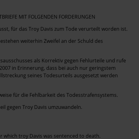
POSTBRIEFE MIT FOLGENDEN FORDERUNGEN
st, für das Troy Davis zum Tode verurteilt worden ist.
stehen weiterhin Zweifel an der Schuld des
sausschusses als Korrektiv gegen Fehlurteile und rufe
2007 in Erinnerung, dass bei auch nur geringstem
llstreckung seines Todesurteils ausgesetzt werden
weise für die Fehlbarkeit des Todesstrafensystems.
rteil gegen Troy Davis umzuwandeln.
r which troy Davis was sentenced to death.