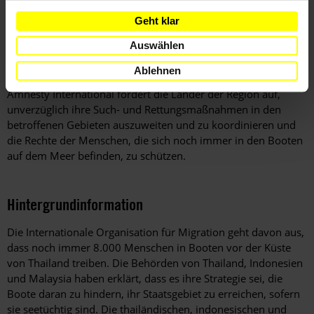
anzutreten und damit ihr Leben aufs Spiel zu setzen.
Geht klar
Die Rechte dieser Menschen müssen ungeachtet ihres
Auswählen
Rechtsstatus, ihres Einreiseweges oder ihres Herkunftslandes
geschützt werden. Niemand darf allein wegen der Art der
Ablehnen
Einreise inhaftiert, verfolgt oder anderweitig bestraft werden.
Amnesty International fordert die Länder der Region auf,
unverzüglich ihre Such- und Rettungsmaßnahmen in den
betroffenen Gebieten auszuweiten und zu koordinieren und
die Rechte der Menschen, die sich noch immer in den Booten
auf dem Meer befinden, zu schützen.
Hintergrundinformation
Hintergrund
Die Internationale Organisation für Migration geht davon aus,
dass noch immer 8.000 Menschen in Booten vor der Küste
von Thailand treiben. Die Behörden von Thailand, Indonesien
und Malaysia haben erklärt, dass es ihre Strategie sei, die
Boote daran zu hindern, ihr Staatsgebiet zu erreichen, sofern
sie seetüchtig sind. Die thailändischen, indonesischen und