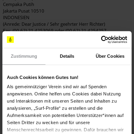
Cempaka Putih
Jakarta Pusat 10510
INDONESIEN
(Anrede: Dear Justice / Sehr geehrter Herr Richter)
Fax: (00 62) 21 4253069 oder (00 62) 21 4254257
E-Mail:
info.ptjakarta@gmail.com
MINISTER FÜR JUSTIZ UND MENSCHENRECHTE
Minister Yasonna Laoly
Zustimmung
Details
Über Cookies
Jalan HR Rasuna Said Kav. 6-7
Jakarta Selatan 12940, Jakarta
INDONESIEN
Auch Cookies können Gutes tun!
(Anrede: Dear Minister / Sehr geehrter Herr Minister)
Als gemeinnütziger Verein sind wir auf Spenden
Fax: (00 62) 21 525 3004
E-Mail:
rohumas@kemenkumham.go.id
angewiesen. Online helfen uns Cookies dabei Nutzung
Twitter: @Kemenkumham_RI
und Interaktionen mit unseren Seiten und Inhalten zu
analysieren, „Surf-Profile“ zu erstellen und die
KOPIEN AN
Aufmerksamkeit von potentiellen Unterstützer*innen auf
VORSITZENDER DER NATIONALEN
Seiten Dritter zu wecken und für unsere
MENSCHENRECHTSKOMMISSION (KOMNAS HAM)
Menschenrechtsarbeit zu gewinnen. Dafür brauchen wir
Mr. Imdadun Rahmat