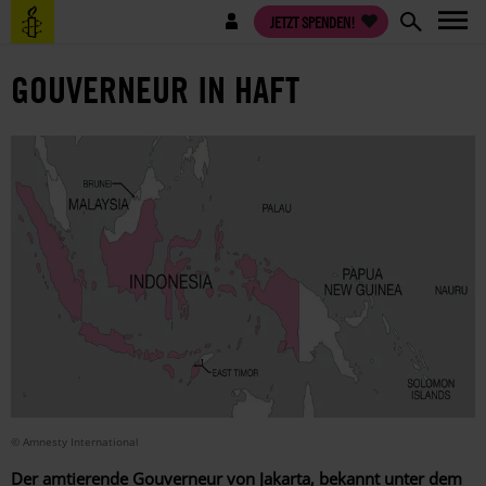
Direkt
Benutzermenü
JETZT SPENDEN!
zum
Inhalt
GOUVERNEUR IN HAFT
© Amnesty International
Der amtierende Gouverneur von Jakarta, bekannt unter dem