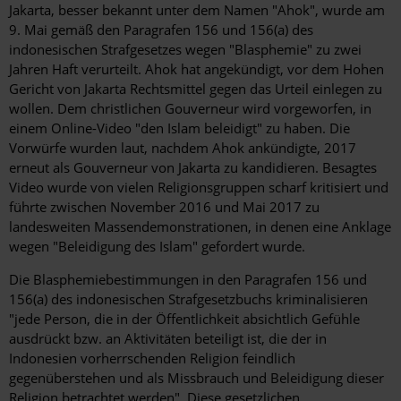
Jakarta, besser bekannt unter dem Namen "Ahok", wurde am
9. Mai gemäß den Paragrafen 156 und 156(a) des
indonesischen Strafgesetzes wegen "Blasphemie" zu zwei
Jahren Haft verurteilt. Ahok hat angekündigt, vor dem Hohen
Gericht von Jakarta Rechtsmittel gegen das Urteil einlegen zu
wollen. Dem christlichen Gouverneur wird vorgeworfen, in
einem Online-Video "den Islam beleidigt" zu haben. Die
Vorwürfe wurden laut, nachdem Ahok ankündigte, 2017
erneut als Gouverneur von Jakarta zu kandidieren. Besagtes
Video wurde von vielen Religionsgruppen scharf kritisiert und
führte zwischen November 2016 und Mai 2017 zu
landesweiten Massendemonstrationen, in denen eine Anklage
wegen "Beleidigung des Islam" gefordert wurde.
Die Blasphemiebestimmungen in den Paragrafen 156 und
156(a) des indonesischen Strafgesetzbuchs kriminalisieren
"jede Person, die in der Öffentlichkeit absichtlich Gefühle
ausdrückt bzw. an Aktivitäten beteiligt ist, die der in
Indonesien vorherrschenden Religion feindlich
gegenüberstehen und als Missbrauch und Beleidigung dieser
Religion betrachtet werden". Diese gesetzlichen