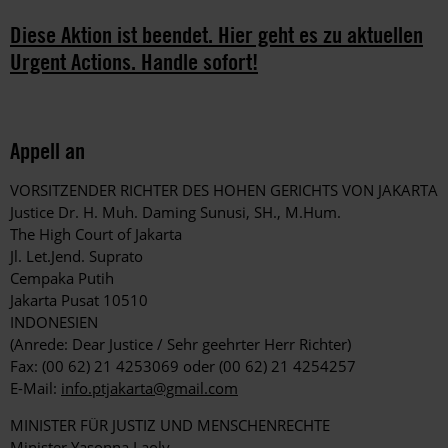
Diese Aktion ist beendet. Hier geht es zu aktuellen
Urgent Actions. Handle sofort!
Appell an
VORSITZENDER RICHTER DES HOHEN GERICHTS VON JAKARTA
Justice Dr. H. Muh. Daming Sunusi, SH., M.Hum.
The High Court of Jakarta
Jl. Let.Jend. Suprato
Cempaka Putih
Jakarta Pusat 10510
INDONESIEN
(Anrede: Dear Justice / Sehr geehrter Herr Richter)
Fax: (00 62) 21 4253069 oder (00 62) 21 4254257
E-Mail:
info.ptjakarta@gmail.com
MINISTER FÜR JUSTIZ UND MENSCHENRECHTE
Minister Yasonna Laoly