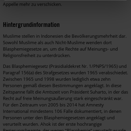
Appelle mehr zu verschicken.
Hintergrundinformation
Hintergrund
Muslime stellen in Indonesien die Bevölkerungsmehrheit dar.
Sowohl Muslime als auch Nicht-Muslime wenden dort
Blasphemiegesetze an, um die Rechte auf Meinungs- und
Religionsfreiheit zu unterdrücken.
Das Blasphemiegesetz (Präsidialdekret Nr. 1/PNPS/1965) und
Paragraf 156(a) des Strafgesetzes wurden 1965 verabschiedet.
Zwischen 1965 und 1998 wurden lediglich etwa zehn
Personen gemäß diesen Bestimmungen angeklagt. In diese
Zeitspanne fällt die Amtszeit von Präsident Suharto, in der das
Recht auf freie Meinungsäußerung stark eingeschränkt war.
Für den Zeitraum von 2005 bis 2014 hat Amnesty
International mindestens 106 Fälle dokumentiert, in denen
Personen unter den Blasphemiegesetzen angeklagt und
verurteilt wurden. Ahok ist der erste hochrangige
Regierungsbeamte, der wegen "Blasphemie" verurteilt wurde.