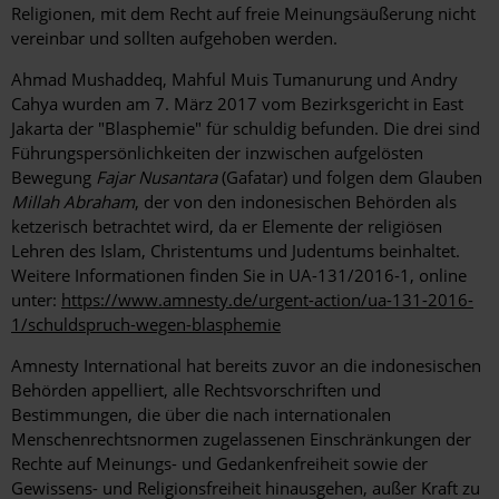
Religionen, mit dem Recht auf freie Meinungsäußerung nicht
vereinbar und sollten aufgehoben werden.
Ahmad Mushaddeq, Mahful Muis Tumanurung und Andry
Cahya wurden am 7. März 2017 vom Bezirksgericht in East
Jakarta der "Blasphemie" für schuldig befunden. Die drei sind
Führungspersönlichkeiten der inzwischen aufgelösten
Bewegung
Fajar Nusantara
(Gafatar) und folgen dem Glauben
Millah Abraham
, der von den indonesischen Behörden als
ketzerisch betrachtet wird, da er Elemente der religiösen
Lehren des Islam, Christentums und Judentums beinhaltet.
Weitere Informationen finden Sie in UA-131/2016-1, online
unter:
https://www.amnesty.de/urgent-action/ua-131-2016-
1/schuldspruch-wegen-blasphemie
Amnesty International hat bereits zuvor an die indonesischen
Behörden appelliert, alle Rechtsvorschriften und
Bestimmungen, die über die nach internationalen
Menschenrechtsnormen zugelassenen Einschränkungen der
Rechte auf Meinungs- und Gedankenfreiheit sowie der
Gewissens- und Religionsfreiheit hinausgehen, außer Kraft zu