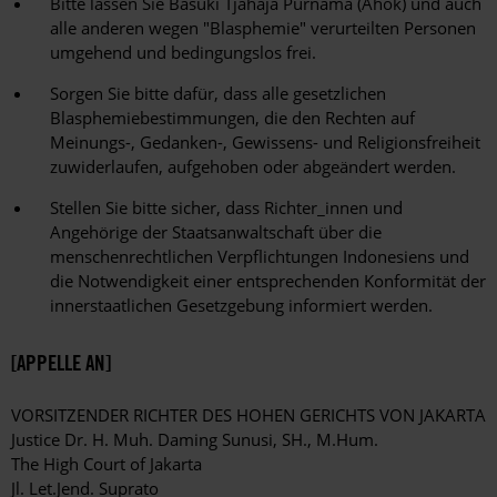
Bitte lassen Sie Basuki Tjahaja Purnama (Ahok) und auch
alle anderen wegen "Blasphemie" verurteilten Personen
umgehend und bedingungslos frei.
Sorgen Sie bitte dafür, dass alle gesetzlichen
Blasphemiebestimmungen, die den Rechten auf
Meinungs-, Gedanken-, Gewissens- und Religionsfreiheit
zuwiderlaufen, aufgehoben oder abgeändert werden.
Stellen Sie bitte sicher, dass Richter_innen und
Angehörige der Staatsanwaltschaft über die
menschenrechtlichen Verpflichtungen Indonesiens und
die Notwendigkeit einer entsprechenden Konformität der
innerstaatlichen Gesetzgebung informiert werden.
[APPELLE AN]
VORSITZENDER RICHTER DES HOHEN GERICHTS VON JAKARTA
Justice Dr. H. Muh. Daming Sunusi, SH., M.Hum.
The High Court of Jakarta
Jl. Let.Jend. Suprato