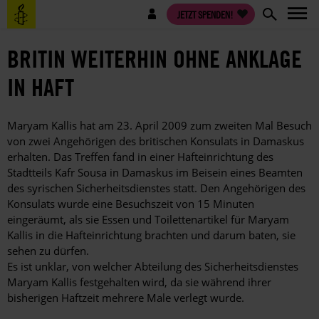
Direkt
Benutzermenü
JETZT SPENDEN!
zum
Inhalt
BRITIN WEITERHIN OHNE ANKLAGE
IN HAFT
Maryam Kallis hat am 23. April 2009 zum zweiten Mal Besuch
von zwei Angehörigen des britischen Konsulats in Damaskus
erhalten. Das Treffen fand in einer Hafteinrichtung des
Stadtteils Kafr Sousa in Damaskus im Beisein eines Beamten
des syrischen Sicherheitsdienstes statt. Den Angehörigen des
Konsulats wurde eine Besuchszeit von 15 Minuten
eingeräumt, als sie Essen und Toilettenartikel für Maryam
Kallis in die Hafteinrichtung brachten und darum baten, sie
sehen zu dürfen.
Es ist unklar, von welcher Abteilung des Sicherheitsdienstes
Maryam Kallis festgehalten wird, da sie während ihrer
bisherigen Haftzeit mehrere Male verlegt wurde.