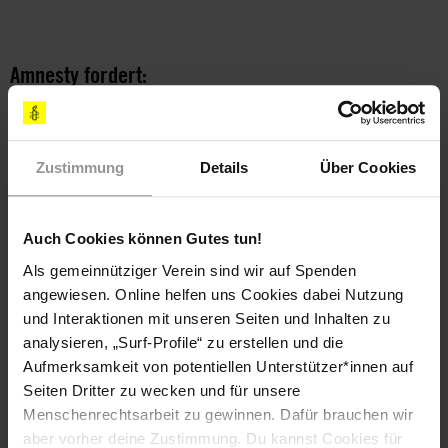
Amnesty fordert:
SCHREIBEN SIE BITTE FAXE ODER LUFTPOSTBRIEFE, IN DENEN
SIE
Zustimmung
Details
Über Cookies
die Behörden auffordern, Maryam Kallis sofort und
bedingungslos freizulassen, sofern sie keiner erkennbar
strafbaren Handlung angeklagt wird und umgehend ein
faires Gerichtsverfahren erhält;
Auch Cookies können Gutes tun!
Als gemeinnütziger Verein sind wir auf Spenden
bei den Behörden darauf dringen, sicherzustellen, dass
angewiesen. Online helfen uns Cookies dabei Nutzung
Maryam Kallis nicht gefoltert oder in anderer Weise
und Interaktionen mit unseren Seiten und Inhalten zu
misshandelt wird;
analysieren, „Surf-Profile“ zu erstellen und die
begrüßen, dass Maryam Kallis zum zweiten Mal von
Aufmerksamkeit von potentiellen Unterstützer*innen auf
Angehörigen des britischen Konsulats besucht werden
Seiten Dritter zu wecken und für unsere
durfte und darauf dringen, dass sie regelmäßig Besuch
Menschenrechtsarbeit zu gewinnen. Dafür brauchen wir
von britischen Beamten in Damaskus sowie Zugang zu
aber vorher deine Zustimmung. Du kannst Cookies für
ihrer Familie und einer anwaltlichen Vertretung ihrer