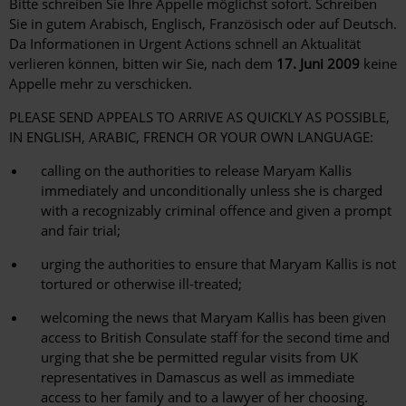
Bitte schreiben Sie Ihre Appelle möglichst sofort. Schreiben
Sie in gutem Arabisch, Englisch, Französisch oder auf Deutsch.
Da Informationen in Urgent Actions schnell an Aktualität
verlieren können, bitten wir Sie, nach dem
17. Juni 2009
keine
Appelle mehr zu verschicken.
PLEASE SEND APPEALS TO ARRIVE AS QUICKLY AS POSSIBLE,
IN ENGLISH, ARABIC, FRENCH OR YOUR OWN LANGUAGE:
calling on the authorities to release Maryam Kallis
immediately and unconditionally unless she is charged
with a recognizably criminal offence and given a prompt
and fair trial;
urging the authorities to ensure that Maryam Kallis is not
tortured or otherwise ill-treated;
welcoming the news that Maryam Kallis has been given
access to British Consulate staff for the second time and
urging that she be permitted regular visits from UK
representatives in Damascus as well as immediate
access to her family and to a lawyer of her choosing.