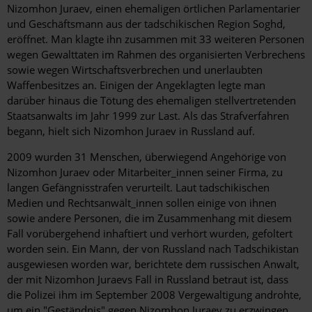
Nizomhon Juraev, einen ehemaligen örtlichen Parlamentarier
und Geschäftsmann aus der tadschikischen Region Soghd,
eröffnet. Man klagte ihn zusammen mit 33 weiteren Personen
wegen Gewalttaten im Rahmen des organisierten Verbrechens
sowie wegen Wirtschaftsverbrechen und unerlaubten
Waffenbesitzes an. Einigen der Angeklagten legte man
darüber hinaus die Tötung des ehemaligen stellvertretenden
Staatsanwalts im Jahr 1999 zur Last. Als das Strafverfahren
begann, hielt sich Nizomhon Juraev in Russland auf.
2009 wurden 31 Menschen, überwiegend Angehörige von
Nizomhon Juraev oder Mitarbeiter_innen seiner Firma, zu
langen Gefängnisstrafen verurteilt. Laut tadschikischen
Medien und Rechtsanwält_innen sollen einige von ihnen
sowie andere Personen, die im Zusammenhang mit diesem
Fall vorübergehend inhaftiert und verhört wurden, gefoltert
worden sein. Ein Mann, der von Russland nach Tadschikistan
ausgewiesen worden war, berichtete dem russischen Anwalt,
der mit Nizomhon Juraevs Fall in Russland betraut ist, dass
die Polizei ihm im September 2008 Vergewaltigung androhte,
um ein "Geständnis" gegen Nizomhon Juraev zu erzwingen.