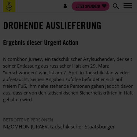
Direkt
Benutzermenü
JETZT SPENDEN!
zum
Inhalt
DROHENDE AUSLIEFERUNG
Ergebnis dieser Urgent Action
Nizomkhon Juraev, ein tadschikischer Asylsuchender, der seit
seiner Entlassung aus russischer Haft am 29. März
"verschwunden" war, ist am 7. April in Tadschikistan wieder
aufgetaucht. Seinen Angaben zufolge befindet er sich auf
freiem Fuß, ihm nahe stehende Personen gehen jedoch davon
aus, dass er von den tadschikischen Sicherheitskräften in Haft
gehalten wird.
BETROFFENE PERSONEN
NIZOMHON JURAEV, tadschikischer Staatsbürger