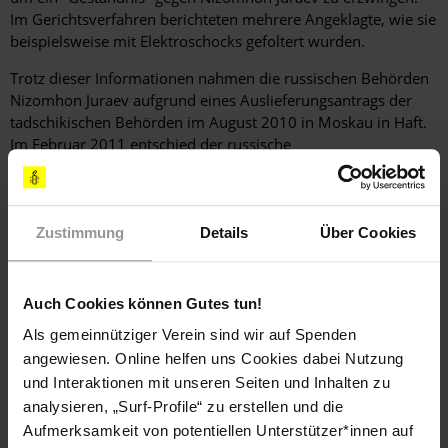
Im Gerichtsverfahren berichteten mehrere Angeklagte, wie sie
beispielsweise mit Elektroschocks gefoltert wurden.
Trotz dieser Informationen nahmen die russischen Behörden
Nizomhon Juraev aufgrund eines Auslieferungsantrags der
tadschikischen Behörden im August 2010 in Moskau in Haft.
Im Februar 2011 entschied der russische
Generalstaatsanwalt, dass er ausgeliefert werden könne.
Nizomhon Juraev hatte aber in Russland Asyl beantragt. Sein
erster Antrag wurde abgelehnt. Gegen die Ablehnung hat er
Rechtsmittel eingelegt und darüber hinaus die Entscheidung
Zustimmung
Details
Über Cookies
des Generalstaatsanwalts angefochten, ihn auszuliefern. Es
besteht jedoch die Gefahr, das er während des anhängigen
Rechtsmittelverfahrens ausgeliefert wird.
Auch Cookies können Gutes tun!
Als gemeinnütziger Verein sind wir auf Spenden
[EMPFOHLENE AKTIONEN]
angewiesen. Online helfen uns Cookies dabei Nutzung
und Interaktionen mit unseren Seiten und Inhalten zu
SCHREIBEN SIE BITTE FAXE ODER LUFTPOSTBRIEFE MIT
analysieren, „Surf-Profile“ zu erstellen und die
FOLGENDEN FORDERUNGEN
Aufmerksamkeit von potentiellen Unterstützer*innen auf