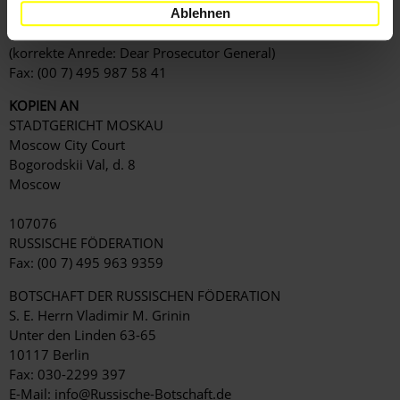
125993 Moscow
Ablehnen
RUSSISCHE FÖDERATION
(korrekte Anrede: Dear Prosecutor General)
Fax: (00 7) 495 987 58 41
KOPIEN AN
STADTGERICHT MOSKAU
Moscow City Court
Bogorodskii Val, d. 8
Moscow
107076
RUSSISCHE FÖDERATION
Fax: (00 7) 495 963 9359
BOTSCHAFT DER RUSSISCHEN FÖDERATION
S. E. Herrn Vladimir M. Grinin
Unter den Linden 63-65
10117 Berlin
Fax: 030-2299 397
E-Mail:
info@Russische-Botschaft.de