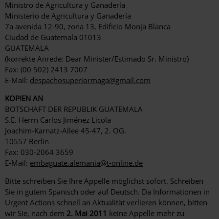
Ministro de Agricultura y Ganadería
Ministerio de Agricultura y Ganadería
7a avenida 12-90, zona 13, Edificio Monja Blanca
Ciudad de Guatemala 01013
GUATEMALA
(korrekte Anrede: Dear Minister/Estimado Sr. Ministro)
Fax: (00 502) 2413 7007
E-Mail:
despachosuperiormaga@gmail.com
KOPIEN AN
BOTSCHAFT DER REPUBLIK GUATEMALA
S.E. Herrn Carlos Jiménez Licola
Joachim-Karnatz-Allee 45-47, 2. OG.
10557 Berlin
Fax: 030-2064 3659
E-Mail:
embaguate.alemania@t-online.de
Bitte schreiben Sie Ihre Appelle möglichst sofort. Schreiben
Sie in gutem Spanisch oder auf Deutsch. Da Informationen in
Urgent Actions schnell an Aktualität verlieren können, bitten
wir Sie, nach dem
2. Mai 2011
keine Appelle mehr zu