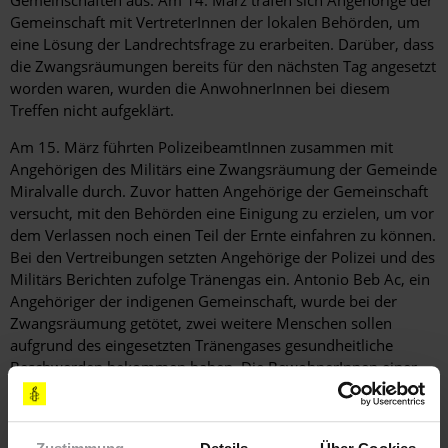
Gemeinschaften aus. Am 14. März trafen sich Angehörige der
Gemeinschaft mit VertreterInnen der lokalen Behörden, um
eine Lösung der Landrechtsfrage zu erarbeiten. Darüber, dass
die Zwangsräumungen bereits für den nächsten Tag angesetzt
worden waren, wurden die AnwohnerInnen bei diesem
Treffen nicht aufgeklärt.
Am 15. März führten PolizeibeamtInnen zusammen mit
Angehörigen des Militärs eine Zwangsräumung der Gemeinde
Miralvalle durch. Zuvor hatten Angehörige der Gemeinschaft
versucht, mit den Behörden eine Einigung zu erzielen, um vor
dem Verlassen noch einen Teil der Ernte einfahren zu können.
Bei den Vertreibungen setzten Angehörige der Polizei und des
Militärs Berichten zufolge Tränengas ein. Antonio Beb Ac, ein
Angehöriger der indigenen Gemeinschaft, wurde bei der
Zwangsräumung getötet, zwei weitere Menschen sollen
aufgrund des eingesetzten Tränengases gesundheitliche
Beschwerden bekommen haben. Die BewohnerInnen einer
weiteren Gemeinde, Agua Caliente, wurden ebenfalls am 15.
März vertrieben. Einen Tag später, am 16. März, räumten die
Polizei und das Militär die Landgemeinde Quinich und