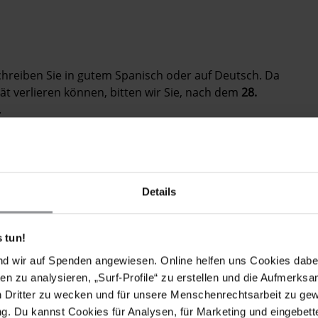
 Schreiben Sie in gutem Spanisch oder auf Deutsch. Da
tät verlieren können, bitten wir Sie, nach dem
28.
.
E MIT FOLGENDEN FORDERUNGEN
Details
er 14 indigenen Q’eqchi Gemeinden, die im März 2011
schützen. Dazu gehört die Bereitstellung von
 tun!
 der Zugang zu Nahrungsmitteln, Trinkwasser und
nd wir auf Spenden angewiesen. Online helfen uns Cookies dabe
d wo sie Schutz finden und ihre körperliche
en zu analysieren, „Surf-Profile“ zu erstellen und die Aufmerksa
n Dritter zu wecken und für unsere Menschenrechtsarbeit zu ge
Menschenrechte, daran erinnern, dass die Regierung
. Du kannst Cookies für Analysen, für Marketing und eingebettet