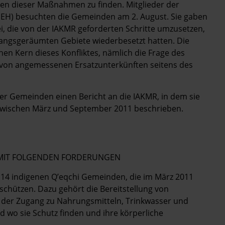
gten dieser Maßnahmen zu finden. Mitglieder der
EH) besuchten die Gemeinden am 2. August. Sie gaben
sei, die von der IAKMR geforderten Schritte umzusetzen,
wangsgeräumten Gebiete wiederbesetzt hatten. Die
n Kern dieses Konfliktes, nämlich die Frage des
n von angemessenen Ersatzunterkünften seitens des
r Gemeinden einen Bericht an die IAKMR, in dem sie
zwischen März und September 2011 beschrieben.
E MIT FOLGENDEN FORDERUNGEN
er 14 indigenen Q’eqchi Gemeinden, die im März 2011
schützen. Dazu gehört die Bereitstellung von
 der Zugang zu Nahrungsmitteln, Trinkwasser und
d wo sie Schutz finden und ihre körperliche