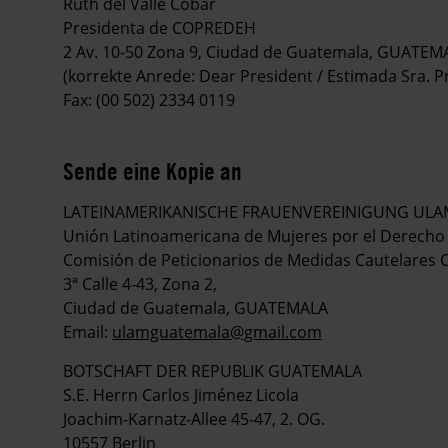
Ruth del Valle Cóbar
Presidenta de COPREDEH
2 Av. 10-50 Zona 9, Ciudad de Guatemala, GUATEMA
(korrekte Anrede: Dear President / Estimada Sra. P
Fax: (00 502) 2334 0119
Sende eine Kopie an
LATEINAMERIKANISCHE FRAUENVEREINIGUNG ULA
Unión Latinoamericana de Mujeres por el Derecho
Comisión de Peticionarios de Medidas Cautelares 
3ª Calle 4-43, Zona 2,
Ciudad de Guatemala, GUATEMALA
Email:
ulamguatemala@gmail.com
BOTSCHAFT DER REPUBLIK GUATEMALA
S.E. Herrn Carlos Jiménez Licola
Joachim-Karnatz-Allee 45-47, 2. OG.
10557 Berlin