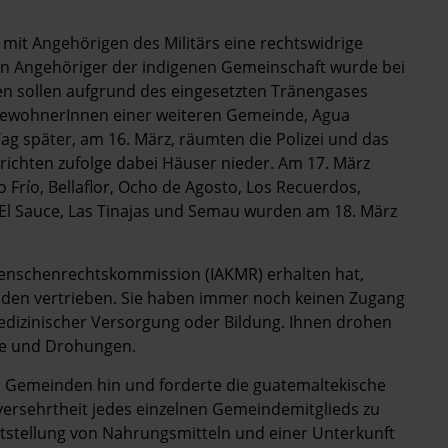
it Angehörigen des Militärs eine rechtswidrige
n Angehöriger der indigenen Gemeinschaft wurde bei
n sollen aufgrund des eingesetzten Tränengases
 BewohnerInnen einer weiteren Gemeinde, Agua
ag später, am 16. März, räumten die Polizei und das
richten zufolge dabei Häuser nieder. Am 17. März
río, Bellaflor, Ocho de Agosto, Los Recuerdos,
El Sauce, Las Tinajas und Semau wurden am 18. März
Menschenrechtskommission (IAKMR) erhalten hat,
den vertrieben. Sie haben immer noch keinen Zugang
edizinischer Versorgung oder Bildung. Ihnen drohen
fe und Drohungen.
er Gemeinden hin und forderte die guatemaltekische
versehrtheit jedes einzelnen Gemeindemitglieds zu
eitstellung von Nahrungsmitteln und einer Unterkunft