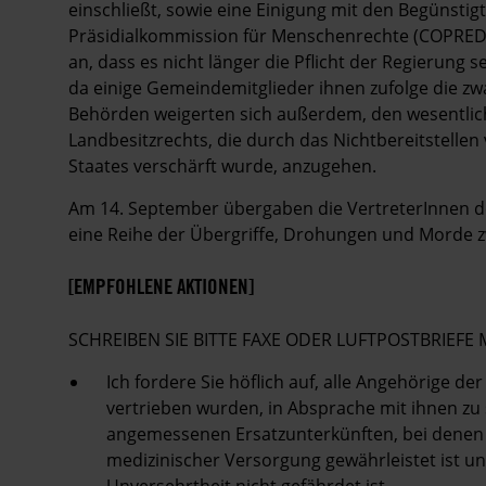
einschließt, sowie eine Einigung mit den Begünsti
Präsidialkommission für Menschenrechte (COPRED
an, dass es nicht länger die Pflicht der Regierung 
da einige Gemeindemitglieder ihnen zufolge die z
Behörden weigerten sich außerdem, den wesentliche
Landbesitzrechts, die durch das Nichtbereitstelle
Staates verschärft wurde, anzugehen.
Am 14. September übergaben die VertreterInnen de
eine Reihe der Übergriffe, Drohungen und Morde 
[EMPFOHLENE AKTIONEN]
SCHREIBEN SIE BITTE FAXE ODER LUFTPOSTBRIEF
Ich fordere Sie höflich auf, alle Angehörige d
vertrieben wurden, in Absprache mit ihnen zu 
angemessenen Ersatzunterkünften, bei denen
medizinischer Versorgung gewährleistet ist un
Unversehrtheit nicht gefährdet ist.