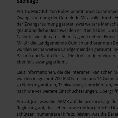
Sachlage
Am 15. März führten PolizeibeamtInnen zusammen m
Zwangsräumung der Gemeinde Miralvalle durch. Ei
der Zwangsräumung getötet, zwei weitere Mensche
gesundheitliche Beschwerden erlitten haben. Die
Caliente, wurden am selben Tag vertrieben. Einen T
Militär die Landgemeinde Quinich und brannten Be
wurden sechs weitere Landgemeinden geräumt: Río F
Paraná und Santa Rosita. Die drei Landgemeinden 
ebenfalls zwangsgeräumt.
Laut Informationen, die die Interamerikanischen 
wurden insgesamt 700-800 Familien aus 14 Gemein
zu Nahrungsmitteln, Trinkwasser, Unterkünften, m
nach wie vor weitere Einschüchterungen, Übergrif
Am 20. Juni wies die IAKMR auf die prekäre Lage d
Regierung auf, das Leben sowie die körperliche Un
schützen, humanitäre Hilfe zu leisten, was die Ber