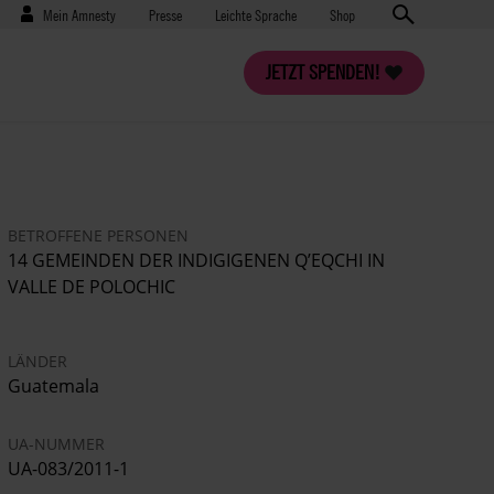
Benutzermenü
Presse
Mein Amnesty
Presse
Leichte Sprache
Shop
JETZT SPENDEN!
BETROFFENE PERSONEN
14 GEMEINDEN DER INDIGIGENEN Q’EQCHI IN
VALLE DE POLOCHIC
LÄNDER
Guatemala
UA-NUMMER
UA-083/2011-1