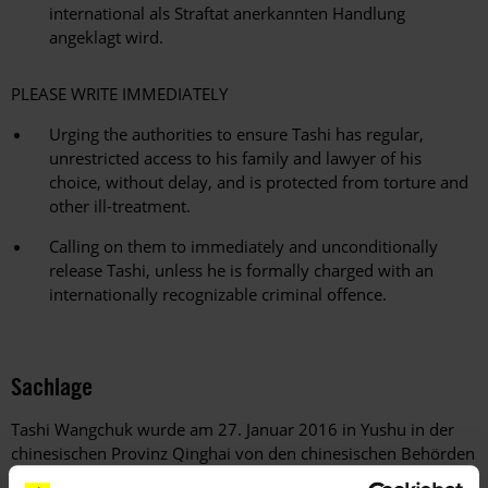
international als Straftat anerkannten Handlung
angeklagt wird.
PLEASE WRITE IMMEDIATELY
Urging the authorities to ensure Tashi has regular,
unrestricted access to his family and lawyer of his
choice, without delay, and is protected from torture and
other ill-treatment.
Calling on them to immediately and unconditionally
release Tashi, unless he is formally charged with an
internationally recognizable criminal offence.
Sachlage
Tashi Wangchuk wurde am 27. Januar 2016 in Yushu in der
chinesischen Provinz Qinghai von den chinesischen Behörden
festgenommen. Laut der NGO International Campaign for