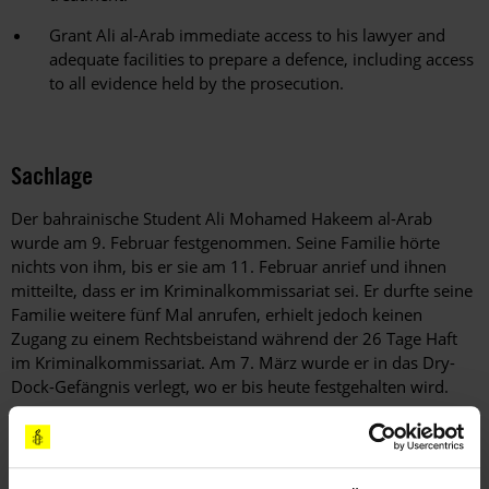
Grant Ali al-Arab immediate access to his lawyer and
adequate facilities to prepare a defence, including access
to all evidence held by the prosecution.
Sachlage
Der bahrainische Student Ali Mohamed Hakeem al-Arab
wurde am 9. Februar festgenommen. Seine Familie hörte
nichts von ihm, bis er sie am 11. Februar anrief und ihnen
mitteilte, dass er im Kriminalkommissariat sei. Er durfte seine
Familie weitere fünf Mal anrufen, erhielt jedoch keinen
Zugang zu einem Rechtsbeistand während der 26 Tage Haft
im Kriminalkommissariat. Am 7. März wurde er in das Dry-
Dock-Gefängnis verlegt, wo er bis heute festgehalten wird.
Im Kriminalkommissariat wurde Ali al-Arab eigenen Angaben
zufolge während der 26 Tage dauernden Verhöre gefoltert.
Ihm wurden Zehnägel gezogen, er erhielt Elektroschocks und