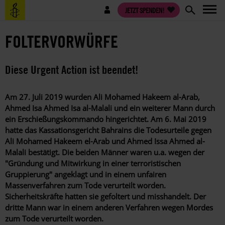
Direkt
Benutzermenü
JETZT SPENDEN!
zum
Inhalt
FOLTERVORWÜRFE
Diese Urgent Action ist beendet!
Am 27. Juli 2019 wurden Ali Mohamed Hakeem al-Arab,
Ahmed Isa Ahmed Isa al-Malali und ein weiterer Mann durch
ein Erschießungskommando hingerichtet. Am 6. Mai 2019
hatte das Kassationsgericht Bahrains die Todesurteile gegen
Ali Mohamed Hakeem el-Arab und Ahmed Issa Ahmed al-
Malali bestätigt. Die beiden Männer waren u.a. wegen der
"Gründung und Mitwirkung in einer terroristischen
Gruppierung" angeklagt und in einem unfairen
Massenverfahren zum Tode verurteilt worden.
Sicherheitskräfte hatten sie gefoltert und misshandelt. Der
dritte Mann war in einem anderen Verfahren wegen Mordes
zum Tode verurteilt worden.