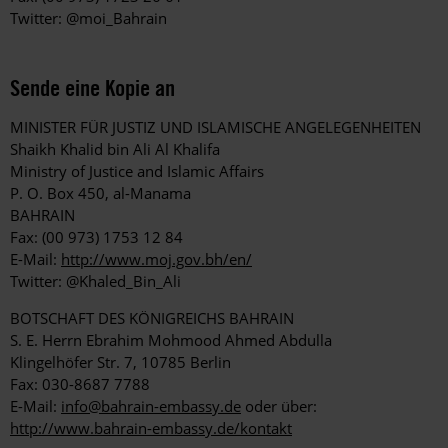
Twitter: @moi_Bahrain
Sende eine Kopie an
MINISTER FÜR JUSTIZ UND ISLAMISCHE ANGELEGENHEITEN
Shaikh Khalid bin Ali Al Khalifa
Ministry of Justice and Islamic Affairs
P. O. Box 450, al-Manama
BAHRAIN
Fax: (00 973) 1753 12 84
E-Mail:
http://www.moj.gov.bh/en/
Twitter: @Khaled_Bin_Ali
BOTSCHAFT DES KÖNIGREICHS BAHRAIN
S. E. Herrn Ebrahim Mohmood Ahmed Abdulla
Klingelhöfer Str. 7, 10785 Berlin
Fax: 030-8687 7788
E-Mail:
info@bahrain-embassy.de
oder über:
http://www.bahrain-embassy.de/kontakt