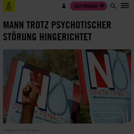
Direkt
Benutzermenü
JETZT SPENDEN!
zum
Inhalt
MANN TROTZ PSYCHOTISCHER
STÖRUNG HINGERICHTET
© Rajput Yasir / Demotix