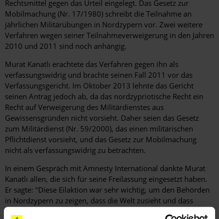
Rechtsmittel gegen das Urteil eingelegt. Das Gesetz zur
Mobilmachung (Nr. 17/1980) schreibt die Teilnahme an
jährlichen Militärübungen in Nordzypern vor. Zwei weitere
Verfahren wegen seiner Teilnahmeverweigerung in den Jahren
2010 und 2011 sind noch anhängig.
Murat Kanatlı erachtete das Verfahren gegen ihn als
verfassungswidrig und brachte seinen Fall 2011 vor das
Verfassungsgericht. Im Oktober 2013 lehnte das Gericht
seinen Antrag jedoch ab, da das nordzypriotische Recht ein
Recht auf Verweigerung des Militärdienstes aus
Gewissensgründen nicht vorsieht. Daher seien das Gesetz
zum Militärdienst (Nr. 59/2000), das einen militärischen
Pflichtdienst vorsieht, und das Gesetz zur Mobilmachung
nicht als verfassungswidrig zu betrachten.
In einem Gespräch mit Amnesty International dankte Murat
Kanatlı allen, die sich für seine Freilassung eingesetzt haben.
Er sagte: "Diese Eilaktion war sehr wichtig, um den Behörden
in Nordzypern zu zeigen, dass die Welt zusieht und dass
Personen, die aus ähnlichen Gründen angeklagt werden,