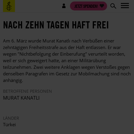
Direkt
Benutzermenü
JETZT SPENDEN!
zum
Inhalt
NACH ZEHN TAGEN HAFT FREI
Am 6. März wurde Murat Kanatlı nach Verbüßen einer
zehntägigen Freiheitsstrafe aus der Haft entlassen. Er war
wegen "Nichtbefolgung der Einberufung" verurteilt worden,
weil er sich geweigert hatte, an einer Militärübung
teilzunehmen. Zwei weitere Anklagen wegen Verstoßes gegen
denselben Paragrafen im Gesetz zur Mobilmachung sind noch
anhängig.
BETROFFENE PERSONEN
MURAT KANATLI
LÄNDER
Türkei