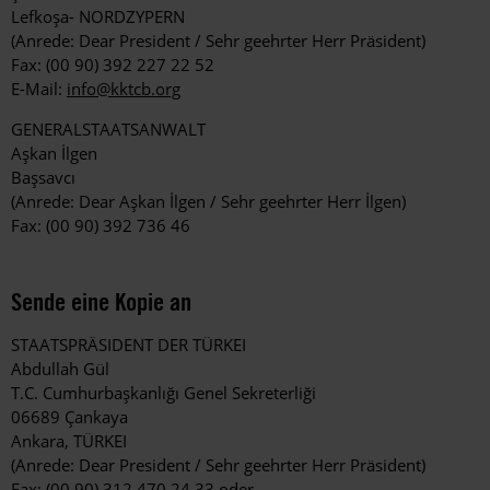
Lefkoşa- NORDZYPERN
(Anrede: Dear President / Sehr geehrter Herr Präsident)
Fax: (00 90) 392 227 22 52
E-Mail:
info@kktcb.org
GENERALSTAATSANWALT
Aşkan İlgen
Başsavcı
(Anrede: Dear Aşkan İlgen / Sehr geehrter Herr İlgen)
Fax: (00 90) 392 736 46
Sende eine Kopie an
STAATSPRÄSIDENT DER TÜRKEI
Abdullah Gül
T.C. Cumhurbaşkanlığı Genel Sekreterliği
06689 Çankaya
Ankara, TÜRKEI
(Anrede: Dear President / Sehr geehrter Herr Präsident)
Fax: (00 90) 312 470 24 33 oder