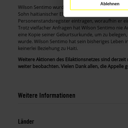
Ablehnen
Wilson Sentimo wurde im Dezember 1989 in Esperan
Sohn haitianischer Eltern geboren. Seine Mutter lie
Personenstandsregister eintragen, woraufhin er e
Trotz vielfacher Anfragen hat Wilson Sentimo nie A
eine Kopie seiner Geburtsurkunde, um zu belegen,
wurde. Wilson Sentimo hat sein bisheriges Leben 
keinerlei Beziehung zu Haiti.
Weitere Aktionen des Eilaktionsnetzes sind derzeit 
weiter beobachten. Vielen Dank allen, die Appelle 
Weitere Informationen
Länder