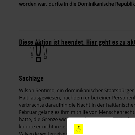
worden war, durfte in die Dominikanische Republik
Diese Aktion ist beendet. Hier geht es zu ak
Sachlage
Wilson Sentimo, ein dominikanischer Staatsbürger 
Haiti ausgewiesen, nachdem er bei einer Personen
verbrachte daraufhin die Nacht in der haitianisc
Februar gelang es ihm mithilfe von Menschenrechts
hatte, die Grenze wieder zu überqueren und in die
konnte er nicht in seine Gemeinde Batey Libertad i
Valverde weiterreisen, da er über keine Ausweispap