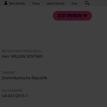
Benutzermenü
Presse
Mein Amnesty
Presse
Leichte Sprache
Shop
JETZT SPENDEN!
BETROFFENE PERSONEN
Herr WILSON SENTIMO
LÄNDER
Dominikanische Republik
UA-NUMMER
UA-041/2015-1