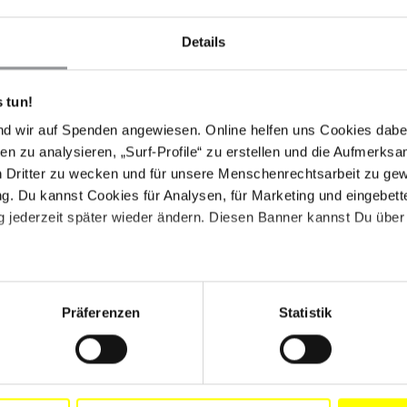
Geburtsurkunde nach Dajabón brachte, konnte er sich
Details
lerdings nicht über einen dominikanischen Ausweis
 gesamten Reise, erneut von Armeeangehörigen
ach Batey Libertad musste er sechs militärische
 tun!
en eine Erklärung aufgrund der fehlenden
nd wir auf Spenden angewiesen. Online helfen uns Cookies dabe
 zuhause an.
en zu analysieren, „Surf-Profile“ zu erstellen und die Aufmerksa
n Dritter zu wecken und für unsere Menschenrechtsarbeit zu ge
acht erneut deutlich, wie gefährdet dominikanische
. Du kannst Cookies für Analysen, für Marketing und eingebettet
hnen seit Jahren Ausweispapiere vorenthält: Etwa ein
 jederzeit später wieder ändern. Diesen Banner kannst Du über 
cher Herkunft systematisch keine Ausweisdokumente
Durch ein Gesetz, das im September 2013 vom
den war, wurden Tausende staatenlos. Im Mai 2014
ch auf nationalen und internationalen Druck hin
tz müssen in der Dominikanischen Republik geborene
Präferenzen
Statistik
verfügen, dann "als dominikanische Staatsbürger_innen
, wenn ihre Geburt im Personenstandsregister des
Anzahl von Personen hat bisher jedoch von diesem