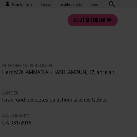
Benutzermenü
Presse
Mein Amnesty
Presse
Leichte Sprache
Shop
JETZT SPENDEN!
BETROFFENE PERSONEN
Herr MOHAMMAD AL-HASHLAMOUN, 17 Jahre alt
LÄNDER
Israel und besetztes palästinensisches Gebiet
UA-NUMMER
UA-031/2016