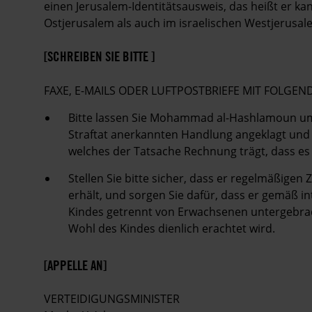
einen Jerusalem-Identitätsausweis, das heißt er ka
Ostjerusalem als auch im israelischen Westjerusal
[SCHREIBEN SIE BITTE ]
FAXE, E-MAILS ODER LUFTPOSTBRIEFE MIT FOLG
Bitte lassen Sie Mohammad al-Hashlamoun umge
Straftat anerkannten Handlung angeklagt und i
welches der Tatsache Rechnung trägt, dass es
Stellen Sie bitte sicher, dass er regelmäßige
erhält, und sorgen Sie dafür, dass er gemäß 
Kindes getrennt von Erwachsenen untergebrac
Wohl des Kindes dienlich erachtet wird.
[APPELLE AN]
VERTEIDIGUNGSMINISTER