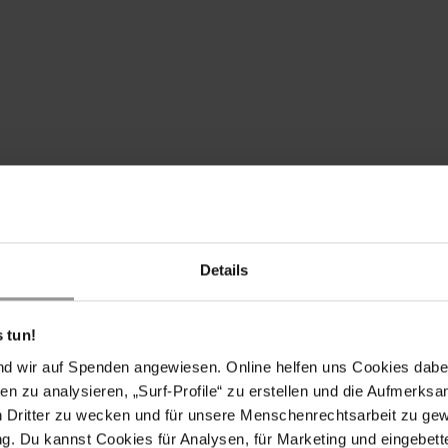
chreiben Sie in gutem Hebräisch, Englisch oder auf
 an Aktualität verlieren können, bitten wir Sie, nach
Details
en.
 tun!
nd wir auf Spenden angewiesen. Online helfen uns Cookies dabe
amoun wurde in den frühen Morgenstunden des 3.
en zu analysieren, „Surf-Profile“ zu erstellen und die Aufmerksa
l-Amud im besetzten Ostjerusalem von israelischen
n Dritter zu wecken und für unsere Menschenrechtsarbeit zu ge
ienhaus, in dem sich insgesamt drei Wohnungen
. Du kannst Cookies für Analysen, für Marketing und eingebettet