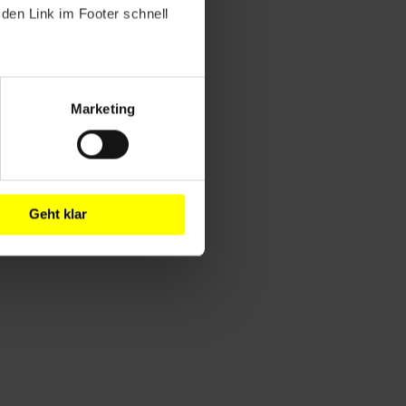
den Link im Footer schnell
Marketing
Geht klar