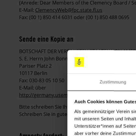
(Anrede: Dear Members of the Clemency Board / S
E-Mail:
ClemencyWeb@fpc.state.fl.us
Fax: (00 1) 850 414 6031 oder (00 1) 850 488 0695
Sende eine Kopie an
BOTSCHAFT DER VEREINIGTEN STAATEN VON AMER
S. E. Herrn John Bonnell Emerson
Pariser Platz 2
10117 Berlin
Fax: 030-83 05 10 50
Zustimmung
E-Mail: über
http://germany.usembassy.de/email/feedback.htm
Auch Cookies können Gutes
Bitte schreiben Sie Ihre Appelle
möglichst sofort
, 
Als gemeinnütziger Verein si
Schreiben Sie in gutem Englisch oder auf Deutsch.
mit unseren Seiten und Inhalt
Unterstützer*innen auf Seite
aber vorher deine Zustimmung
Amnesty fordert: