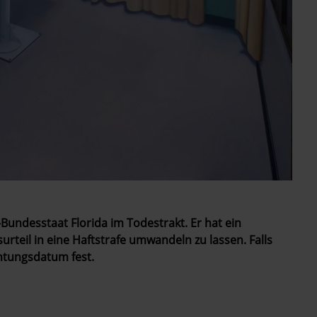
-Bundesstaat Florida im Todestrakt. Er hat ein
rteil in eine Haftstrafe umwandeln zu lassen. Falls
chtungsdatum fest.