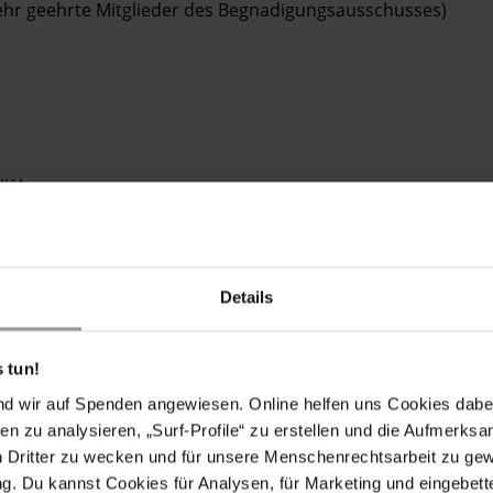
ehr geehrte Mitglieder des Begnadigungsausschusses)
IKA
Details
 tun!
so dass sie noch vor dem
26. März 2015
ankommen.
nd wir auf Spenden angewiesen. Online helfen uns Cookies dabe
en zu analysieren, „Surf-Profile“ zu erstellen und die Aufmerksa
n Dritter zu wecken und für unsere Menschenrechtsarbeit zu ge
. Du kannst Cookies für Analysen, für Marketing und eingebettet