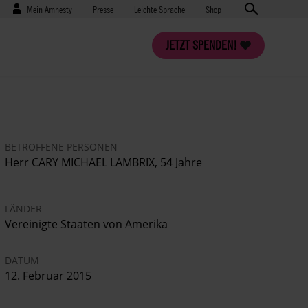
Benutzermenü
Presse
Mein Amnesty
Presse
Leichte Sprache
Shop
JETZT SPENDEN!
BETROFFENE PERSONEN
Herr CARY MICHAEL LAMBRIX, 54 Jahre
LÄNDER
Vereinigte Staaten von Amerika
DATUM
12. Februar 2015