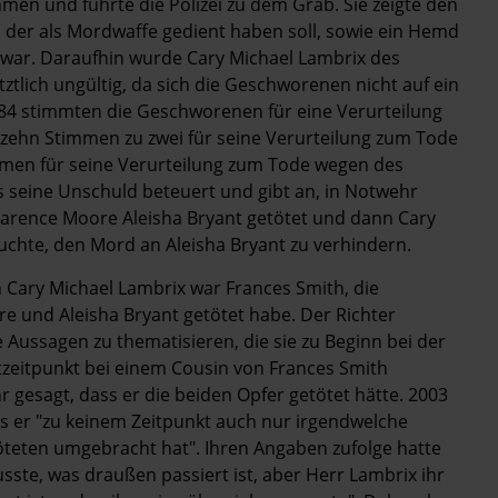
en und führte die Polizei zu dem Grab. Sie zeigte den
der als Mordwaffe gedient haben soll, sowie ein Hemd
 war. Daraufhin wurde Cary Michael Lambrix des
ztlich ungültig, da sich die Geschworenen nicht auf ein
984 stimmten die Geschworenen für eine Verurteilung
t zehn Stimmen zu zwei für seine Verurteilung zum Tode
mmen für seine Verurteilung zum Tode wegen des
s seine Unschuld beteuert und gibt an, in Notwehr
larence Moore Aleisha Bryant getötet und dann Cary
suchte, den Mord an Aleisha Bryant zu verhindern.
n Cary Michael Lambrix war Frances Smith, die
e und Aleisha Bryant getötet habe. Der Richter
e Aussagen zu thematisieren, die sie zu Beginn bei der
tzeitpunkt bei einem Cousin von Frances Smith
r gesagt, dass er die beiden Opfer getötet hätte. 2003
ss er "zu keinem Zeitpunkt auch nur irgendwelche
teten umgebracht hat". Ihren Angaben zufolge hatte
wusste, was draußen passiert ist, aber Herr Lambrix ihr