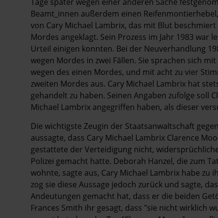
Tage später wegen einer anderen Sache festgenomm
Beamt_innen außerdem einen Reifenmontierhebel, 
von Cary Michael Lambrix, das mit Blut beschmiert
Mordes angeklagt. Sein Prozess im Jahr 1983 war let
Urteil einigen konnten. Bei der Neuverhandlung 1
wegen Mordes in zwei Fällen. Sie sprachen sich mi
wegen des einen Mordes, und mit acht zu vier Sti
zweiten Mordes aus. Cary Michael Lambrix hat stet
gehandelt zu haben. Seinen Angaben zufolge soll C
Michael Lambrix angegriffen haben, als dieser ver
Die wichtigste Zeugin der Staatsanwaltschaft gege
aussagte, dass Cary Michael Lambrix Clarence Moor
gestattete der Verteidigung nicht, widersprüchlich
Polizei gemacht hatte. Deborah Hanzel, die zum Ta
wohnte, sagte aus, Cary Michael Lambrix habe zu ih
zog sie diese Aussage jedoch zurück und sagte, da
Andeutungen gemacht hat, dass er die beiden Getö
Frances Smith ihr gesagt, dass "sie nicht wirklich 