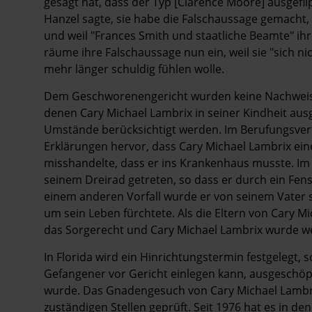
gesagt hat, dass der Typ [Clarence Moore] ausgefl
Hanzel sagte, sie habe die Falschaussage gemacht,
und weil "Frances Smith und staatliche Beamte" ihr
räume ihre Falschaussage nun ein, weil sie "sich n
mehr länger schuldig fühlen wolle.
Dem Geschworenengericht wurden keine Nachweise
denen Cary Michael Lambrix in seiner Kindheit aus
Umstände berücksichtigt werden. Im Berufungsverf
Erklärungen hervor, dass Cary Michael Lambrix eine
misshandelte, dass er ins Krankenhaus musste. Im 
seinem Dreirad getreten, so dass er durch ein Fens
einem anderen Vorfall wurde er von seinem Vater 
um sein Leben fürchtete. Als die Eltern von Cary Mi
das Sorgerecht und Cary Michael Lambrix wurde we
In Florida wird ein Hinrichtungstermin festgelegt, s
Gefangener vor Gericht einlegen kann, ausgeschö
wurde. Das Gnadengesuch von Cary Michael Lambr
zuständigen Stellen geprüft. Seit 1976 hat es in d