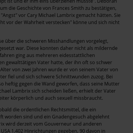
ippt ist und er ihm eins überziehen musste". Deborah
 um die Geschichte von Frances Smith zu bestätigen,
 "Angst" vor Cary Michael Lambrix gemacht hätten. Sie
icht vor der Wahrheit verstecken" könne und sich nicht
 über die schweren Misshandlungen vorgelegt,
gesetzt war. Diese konnten daher nicht als mildernde
ahren ging aus mehreren eidesstattlichen
n gewalttätigen Vater hatte, der ihn oft so schwer
Alter von zwei Jahren wurde er von seinem Vater von
ter fiel und sich schwere Schnittwunden zuzog. Bei
so heftig gegen die Wand geworfen, dass seine Mutter
chael Lambrix sich scheiden ließen, erhielt der Vater
iter körperlich und auch sexuell missbraucht.
obald die ordentlichen Rechtsmittel, die ein
pft worden sind und ein Gnadengesuch abgelehnt
ix wird derzeit vom Gouverneur und anderen
en USA 1.402 Hinrichtungen gegeben, 90 davon in