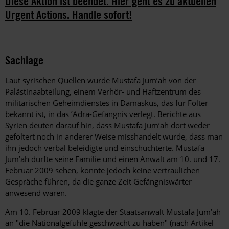
Diese Aktion ist beendet. Hier geht es zu aktuellen
Urgent Actions. Handle sofort!
Sachlage
Laut syrischen Quellen wurde Mustafa Jum’ah von der
Palästinaabteilung, einem Verhör- und Haftzentrum des
militärischen Geheimdienstes in Damaskus, das für Folter
bekannt ist, in das ’Adra-Gefängnis verlegt. Berichte aus
Syrien deuten darauf hin, dass Mustafa Jum’ah dort weder
gefoltert noch in anderer Weise misshandelt wurde, dass man
ihn jedoch verbal beleidigte und einschüchterte. Mustafa
Jum’ah durfte seine Familie und einen Anwalt am 10. und 17.
Februar 2009 sehen, konnte jedoch keine vertraulichen
Gespräche führen, da die ganze Zeit Gefängniswärter
anwesend waren.
Am 10. Februar 2009 klagte der Staatsanwalt Mustafa Jum’ah
an "die Nationalgefühle geschwächt zu haben" (nach Artikel