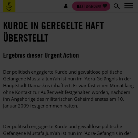
Direkt
Benutzermenü
JETZT SPENDEN!
zum
Inhalt
KURDE IN GEREGELTE HAFT
ÜBERSTELLT
Ergebnis dieser Urgent Action
Der politisch engagierte Kurde und gewaltlose politische
Gefangene Mustafa Jum’ah ist nun im ’Adra-Gefängnis in der
Hauptstadt Damaskus inhaftiert. Er war fast einen Monat lang
ohne Kontakt zur Außenwelt festgehalten worden, nachdem
ihn Angehörige des militärischen Geheimdienstes am 10.
Januar 2009 festgenommen hatten.
Der politisch engagierte Kurde und gewaltlose politische
Gefangene Mustafa Jum’ah ist nun im ’Adra-Gefängnis in der