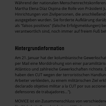
Während der nationalen Menschenrechtskonferenz 
Martha Elena Díaz Ospina die Rolle von Präsident 
Hinrichtungen von Zivilpersonen, die anschließend
ausgegeben wurden. Sie forderte Aufklärung darüb
als "falsos positivos" (falsche Erfolgsmeldungen) 
verantwortlich sind, noch immer auf freiem Fuß be
Hintergrundinformation
Hintergrund
Am 21. Januar hat der kolumbianische Gewerkschaf
per Mail eine Morddrohung von einer paramilitäri
Atlántico und zahlreiche Gewerkschaften richtete.
haben den CUT wegen der terroristischen Handlunge
Arbeiter verkleiden, zu einem militärischen Ziel e
declarado objetivo militar a la CUT por sus accione
defensores de trabajadores…").
MOVICE ist ein Zusammenschluss von verschiedenen 