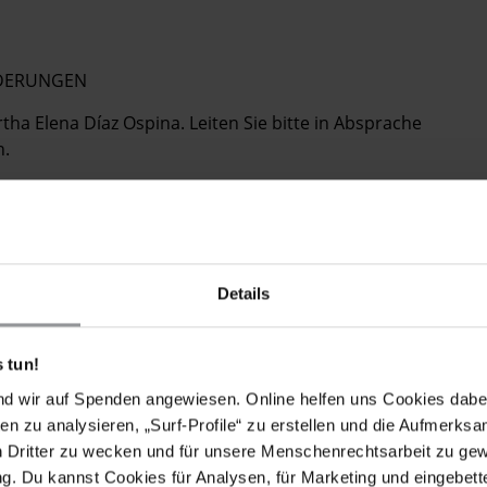
RDERUNGEN
tha Elena Díaz Ospina. Leiten Sie bitte in Absprache
n.
teiische Untersuchung der zu der Morddrohung gegen
 Sie die Ergebnisse dieser Untersuchung und stellen Sie
n Vertragsstaat der UN-Erklärung zum Schutz von
Details
ist und Sie somit die Pflicht haben,
 tun!
aufgeführten Verpflichtungen der Regierung sowie der
nd wir auf Spenden angewiesen. Online helfen uns Cookies dabe
n Organisationen ausgesprochenen Empfehlungen
en zu analysieren, „Surf-Profile“ zu erstellen und die Aufmerksa
ilitärischen Gruppen zu ergreifen und ihre
n Dritter zu wecken und für unsere Menschenrechtsarbeit zu ge
itskräften zu lösen.
. Du kannst Cookies für Analysen, für Marketing und eingebettet