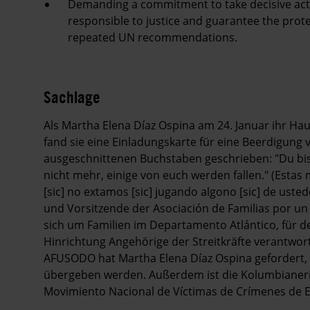
Demanding a commitment to take decisive actio
responsible to justice and guarantee the protec
repeated UN recommendations.
Sachlage
Als Martha Elena Díaz Ospina am 24. Januar ihr Hau
fand sie eine Einladungskarte für eine Beerdigung 
ausgeschnittenen Buchstaben geschrieben: "Du bist to
nicht mehr, einige von euch werden fallen." (Estas m
[sic] no extamos [sic] jugando algono [sic] de uste
und Vorsitzende der Asociación de Familias por u
sich um Familien im Departamento Atlántico, für 
Hinrichtung Angehörige der Streitkräfte verantwortl
AFUSODO hat Martha Elena Díaz Ospina gefordert, 
übergeben werden. Außerdem ist die Kolumbianeri
Movimiento Nacional de Víctimas de Crímenes de Es