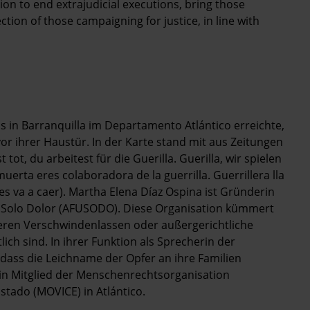
n to end extrajudicial executions, bring those
tion of those campaigning for justice, in line with
s in Barranquilla im Departamento Atlántico erreichte,
vor ihrer Haustür. In der Karte stand mit aus Zeitungen
t, du arbeitest für die Guerilla. Guerilla, wir spielen
uerta eres colaboradora de la guerrilla. Guerrillera lla
des va a caer). Martha Elena Díaz Ospina ist Gründerin
n Solo Dolor (AFUSODO). Diese Organisation kümmert
deren Verschwindenlassen oder außergerichtliche
ich sind. In ihrer Funktion als Sprecherin der
dass die Leichname der Opfer an ihre Familien
n Mitglied der Menschenrechtsorganisation
tado (MOVICE) in Atlántico.