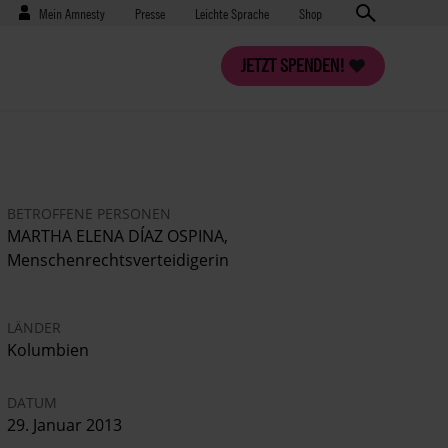
Benutzermenü
Presse
Mein Amnesty
Presse
Leichte Sprache
Shop
JETZT SPENDEN!
BETROFFENE PERSONEN
MARTHA ELENA DÍAZ OSPINA,
Menschenrechtsverteidigerin
LÄNDER
Kolumbien
DATUM
29. Januar 2013