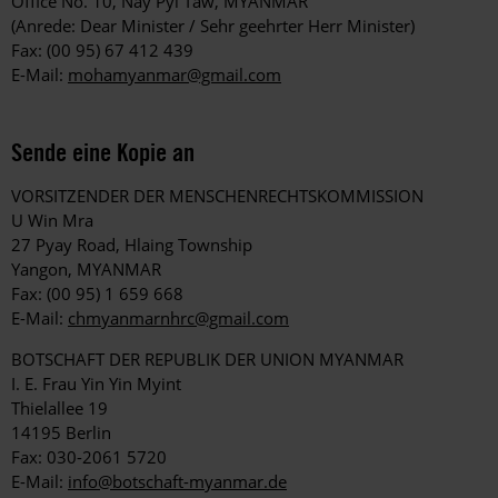
Office No. 10, Nay Pyi Taw, MYANMAR
(Anrede: Dear Minister / Sehr geehrter Herr Minister)
Fax: (00 95) 67 412 439
E-Mail:
mohamyanmar@gmail.com
Sende eine Kopie an
VORSITZENDER DER MENSCHENRECHTSKOMMISSION
U Win Mra
27 Pyay Road, Hlaing Township
Yangon, MYANMAR
Fax: (00 95) 1 659 668
E-Mail:
chmyanmarnhrc@gmail.com
BOTSCHAFT DER REPUBLIK DER UNION MYANMAR
I. E. Frau Yin Yin Myint
Thielallee 19
14195 Berlin
Fax: 030-2061 5720
E-Mail:
info@botschaft-myanmar.de