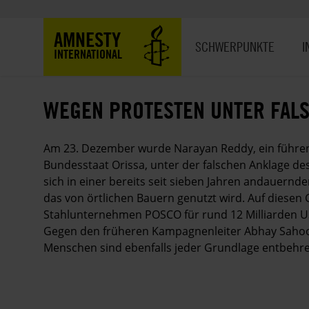
Direkt
zum
Hauptnavigation
AMNESTY
Inhalt
SCHWERPUNKTE
I
INTERNATIONAL
WEGEN PROTESTEN UNTER FAL
Am 23. Dezember wurde Narayan Reddy, ein führen
Bundesstaat Orissa, unter der falschen Anklage 
sich in einer bereits seit sieben Jahren andauer
das von örtlichen Bauern genutzt wird. Auf diesen
Stahlunternehmen POSCO für rund 12 Milliarden US-
Gegen den früheren Kampagnenleiter Abhay Sahoo
Menschen sind ebenfalls jeder Grundlage entbeh