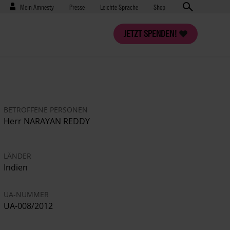
Benutzermenü
Presse
Mein Amnesty
Presse
Leichte Sprache
Shop
JETZT SPENDEN!
BETROFFENE PERSONEN
Herr NARAYAN REDDY
LÄNDER
Indien
UA-NUMMER
UA-008/2012