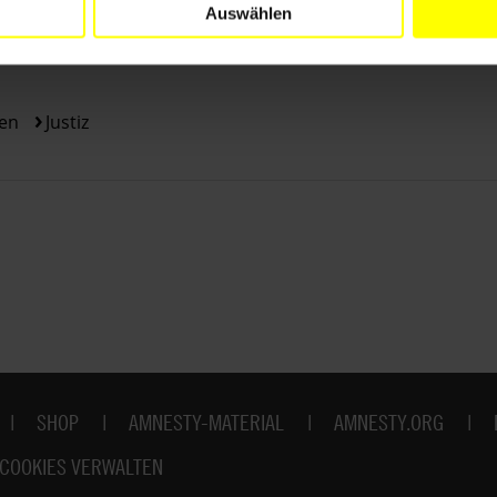
Auswählen
en
Justiz
SHOP
AMNESTY-MATERIAL
AMNESTY.ORG
COOKIES VERWALTEN