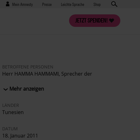
Benutzermenü
Presse
Mein Amnesty
Presse
Leichte Sprache
Shop
JETZT SPENDEN!
BETROFFENE PERSONEN
Herr HAMMA HAMMAMI, Sprecher der
Kommunistischen Arbeiterpartei Tunesiens
Herr MOHAMED MZEM, Rechtsanwalt
Mehr anzeigen
LÄNDER
Tunesien
DATUM
18. Januar 2011