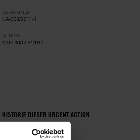
UA-NUMMER
UA-008/2011-1
AI INDEX
MDE 30/006/2011
HISTORIE DIESER URGENT ACTION
17. JANUAR 2011
Freilassung