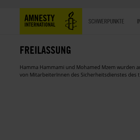
Direkt
zum
Hauptnavigation
AMNESTY
Inhalt
SCHWERPUNKTE
I
INTERNATIONAL
FREILASSUNG
Hamma Hammami und Mohamed Mzem wurden am 14. 
von MitarbeiterInnen des Sicherheitsdienstes de