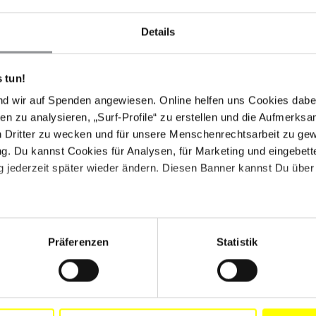
 Sie wurden im Innenministerium ohne Kontakt zur
wieder frei.
Details
mami in Zusammenhang mit Gesprächen mit
r die Haltung der Kommunistischen Arbeiterpartei
 tun!
ns – PCOT) zu den seit Dezember 2010 anhaltenden
ktivist und Rechtsanwalt, der sich zum Zeitpunkt von
nd wir auf Spenden angewiesen. Online helfen uns Cookies dabe
 befand.
en zu analysieren, „Surf-Profile“ zu erstellen und die Aufmerksa
n Dritter zu wecken und für unsere Menschenrechtsarbeit zu ge
icht erforderlich. Vielen Dank allen, die Appelle
. Du kannst Cookies für Analysen, für Marketing und eingebettet
 jederzeit später wieder ändern. Diesen Banner kannst Du über 
Präferenzen
Statistik