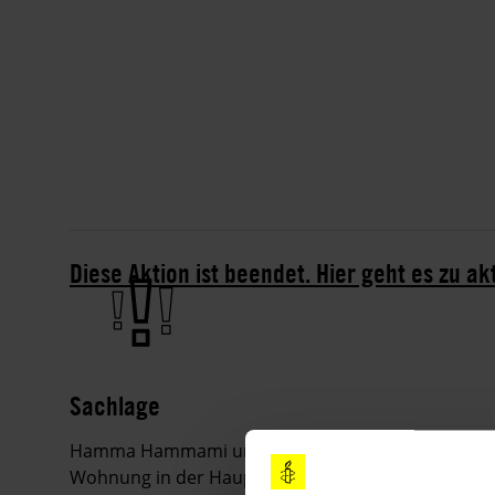
Diese Aktion ist beendet. Hier geht es zu ak
Sachlage
Hamma Hammami und Mohamed Mzem waren am M
Wohnung in der Hauptstadt Tunis verhaftet worden