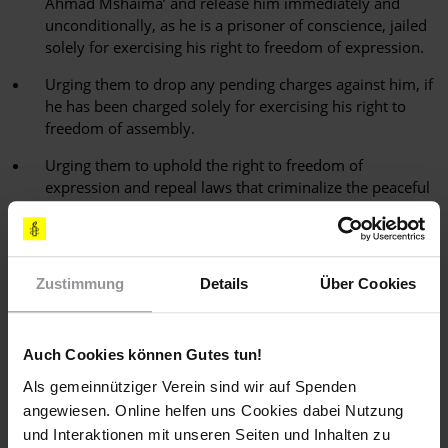
Ahmad Mshaima’ and release him immediately and
unconditionally, as he is a prisoner of conscience, jailed
solely for exercising his right to freedom of expression.
Urging them to drop any pending charges against him, if
he has been charged solely for exercising his right to
freedom of assembly.
Urging them to uphold the right to freedom of
expression and repeal laws that criminalize the peaceful
exercise of the rights to freedom of expression,
association and assembly including Article 214 of the
Penal Code.
Zustimmung
Details
Über Cookies
Sachlage
Auch Cookies können Gutes tun!
Ahmad Mshaima’ verbüßt derzeit eine einjährige Haftstrafe
Als gemeinnütziger Verein sind wir auf Spenden
wegen "öffentlicher Beleidigung des bahrainischen Königs".
angewiesen. Online helfen uns Cookies dabei Nutzung
Ein Berufungsgericht hat nun das Urteil gegen ihn bestätigt.
und Interaktionen mit unseren Seiten und Inhalten zu
Bei der Urteilsverkündung waren sein Rechtsbeistand und