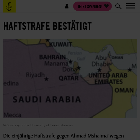
Direkt
Benutzermenü
JETZT SPENDEN!
zum
Inhalt
HAFTSTRAFE BESTÄTIGT
© Courtesy of the University of Texas Libraries
Die einjährige Haftstrafe gegen Ahmad Mshaima’ wegen