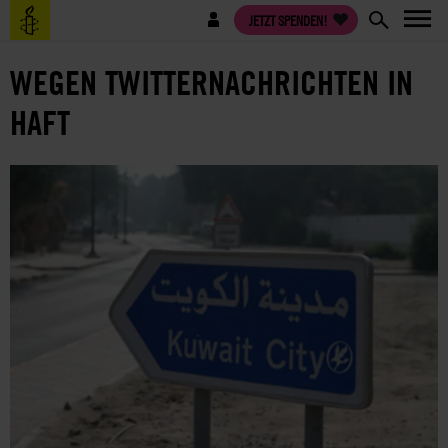
Direkt
Benutzermenü
JETZT SPENDEN!
zum
Inhalt
WEGEN TWITTERNACHRICHTEN IN
HAFT