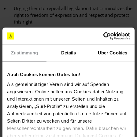
Urging them to repeal all legislation that criminalizes the
right to freedom of expression and respect and protect
this right.
Sachlage
Zustimmung
Details
Über Cookies
Saleh al-Mulla gehörte 2008/2009 der Opposition im
kuwaitischen Parlament an. Am 31. Dezember 2014 und 1.
Januar 2015 kritisierte er auf Twitter den Staatsbesuch des
Auch Cookies können Gutes tun!
ägyptischen Präsidenten Abdel Fattah al-Sisi. Unter anderem
Als gemeinnütziger Verein sind wir auf Spenden
forderte Saleh al-Mulla den Emir auf, keine weiteren
angewiesen. Online helfen uns Cookies dabei Nutzung
kuwaitischen Steuergelder für die ägyptische Regierung
und Interaktionen mit unseren Seiten und Inhalten zu
aufzuwenden. Daraufhin musste Saleh al-Mulla am 6. Januar
analysieren, „Surf-Profile“ zu erstellen und die
bei der Staatsanwaltschaft vorstellig werden und wurde dort
in Anwesenheit seiner Rechtsbeistände vernommen. Ihm
Aufmerksamkeit von potentiellen Unterstützer*innen auf
drohen Anklagen wegen "Beleidigung des Emirs",
Seiten Dritter zu wecken und für unsere
"Infragestellen der Autorität des Emirs" und "Vornahme einer
Menschenrechtsarbeit zu gewinnen. Dafür brauchen wir
feindseligen Handlung gegen einen Bruderstaat durch
aber vorher deine Zustimmung. Du kannst Cookies für