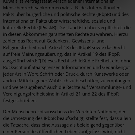
Kuwait ist Vertragsstaat verschiedener internationaler
Menschenrechtsabkommen wie z. B. des Internationalen
Pakts über bürgerliche und politische Rechte (IPbpR) und des
Internationalen Pakts über wirtschaftliche, soziale und
kulturelle Rechte (IPwskR). Das Land ist daher verpflichtet, die
in diesen Abkommen garantierten Rechte zu wahren. Hierzu
zählen das Recht auf Gedanken-, Gewissens- und
Religionsfreiheit nach Artikel 18 des IPbpR sowie das Recht
auf freie Meinungsäußerung, das in Artikel 19 des IPbpR
ausgeführt wird: "[D]ieses Recht schließt die Freiheit ein, ohne
Rücksicht auf Staatsgrenzen Informationen und Gedankengut
jeder Art in Wort, Schrift oder Druck, durch Kunstwerke oder
andere Mittel eigener Wahl sich zu beschaffen, zu empfangen
und weiterzugeben." Auch die Rechte auf Versammlungs- und
Vereinigungsfreiheit sind in Artikel 21 und 22 des IPbpR
festgeschrieben.
Der Menschenrechtsausschuss der Vereinten Nationen, der
die Umsetzung des IPbpR beaufsichtigt, stellte fest, dass allein
die Tatsache, dass eine Aussage als beleidigend gegenüber
einer Person des öffentlichen Lebens aufgefasst wird, nicht