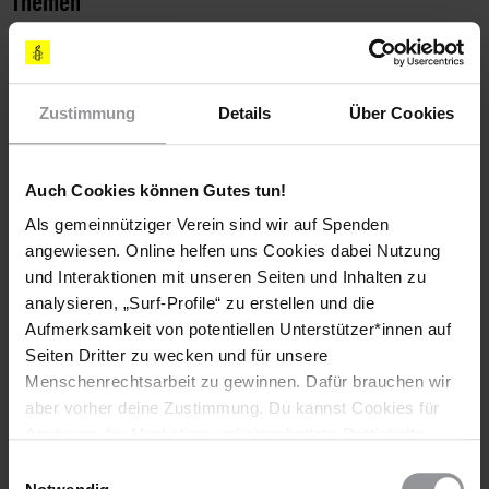
Themen
Kinder & Jugendliche
Zustimmung
Details
Über Cookies
Teile diesen Beitrag
Auch Cookies können Gutes tun!
Als gemeinnütziger Verein sind wir auf Spenden
angewiesen. Online helfen uns Cookies dabei Nutzung
und Interaktionen mit unseren Seiten und Inhalten zu
analysieren, „Surf-Profile“ zu erstellen und die
Aufmerksamkeit von potentiellen Unterstützer*innen auf
Bleib informiert
Seiten Dritter zu wecken und für unsere
Menschenrechtsarbeit zu gewinnen. Dafür brauchen wir
Header
Abonniere den Amnesty-Newsletter und mach dich
aber vorher deine Zustimmung. Du kannst Cookies für
Text
für die Menschenrechte stark!
Analysen, für Marketing und eingebettete Drittinhalte
auch ablehnen, oder deine Meinung jederzeit später
Einwilligungsauswahl
Vorname
wieder ändern. Diesen Banner kannst Du über den Link