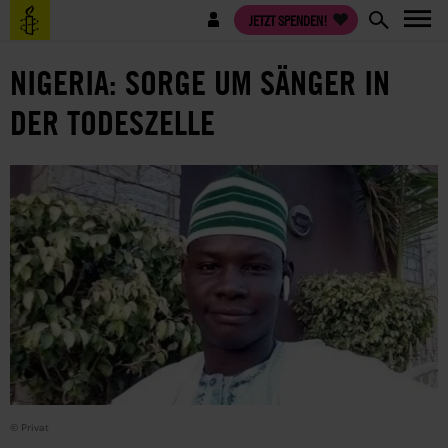
Direkt
Benutzermenü
JETZT SPENDEN!
zum
Inhalt
NIGERIA: SORGE UM SÄNGER IN
DER TODESZELLE
© Privat