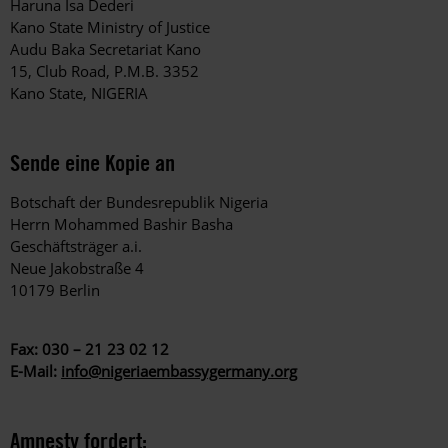
Haruna Isa Dederi
Kano State Ministry of Justice
Audu Baka Secretariat Kano
15, Club Road, P.M.B. 3352
Kano State, NIGERIA
Sende eine Kopie an
Botschaft der Bundesrepublik Nigeria
Herrn Mohammed Bashir Basha
Geschäftsträger a.i.
Neue Jakobstraße 4
10179 Berlin
Fax: 030 – 21 23 02 12
E-Mail:
info@nigeriaembassygermany.org
Amnesty fordert: