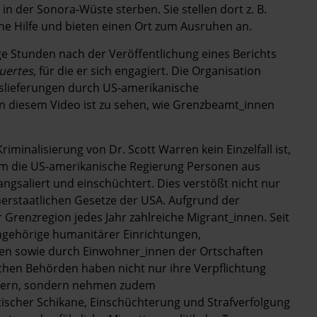
in der Sonora-Wüste sterben. Sie stellen dort z. B.
che Hilfe und bieten einen Ort zum Ausruhen an.
e Stunden nach der Veröffentlichung eines Berichts
uertes
, für die er sich engagiert. Die Organisation
fslieferungen durch US-amerikanische
n diesem Video ist zu sehen, wie Grenzbeamt_innen
iminalisierung von Dr. Scott Warren kein Einzelfall ist,
dem die US-amerikanische Regierung Personen aus
angsaliert und einschüchtert. Dies verstößt nicht nur
nerstaatlichen Gesetze der USA. Aufgrund der
Grenzregion jedes Jahr zahlreiche Migrant_innen. Seit
ngehörige humanitärer Einrichtungen,
en sowie durch Einwohner_innen der Ortschaften
chen Behörden haben nicht nur ihre Verpflichtung
indern, sondern nehmen zudem
ischer Schikane, Einschüchterung und Strafverfolgung