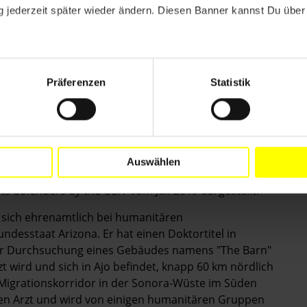
ht dazu missbraucht werden,
 jederzeit später wieder ändern. Diesen Banner kannst Du über 
 schikanieren, die sich für die Rechte von
der andere Personen, deren Leben oder andere
en und Menschenrechtsverteidiger_innen müssen ihre
Präferenzen
Statistik
epressalien verrichten können.
Auswählen
y-Bericht "
Saving lives is not a crime": Politically
hts defenders by the USA
vom Juli 2019 dargestellt.
t sich ehrenamtlich bei humanitären
ndesstaat Arizona. Er hat einen Doktortitel in
i der Durchsuchung eines Gebäudes namens "The Barn"
 wird und sich in Ajo befindet, knapp 60 km nördlich
 Migrationskorridor in der Sonora-Wüste im Süden
en Arzt und wird von einigen humanitären Gruppen