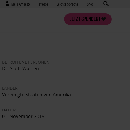
Benutzermenü
Presse
Mein Amnesty
Presse
Leichte Sprache
Shop
JETZT SPENDEN!
BETROFFENE PERSONEN
Dr. Scott Warren
LÄNDER
Vereinigte Staaten von Amerika
DATUM
01. November 2019