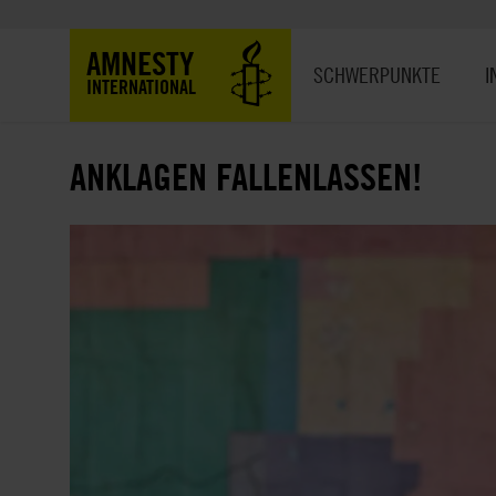
Direkt
zum
Hauptnavigation
AMNESTY
Inhalt
SCHWERPUNKTE
I
INTERNATIONAL
ANKLAGEN FALLENLASSEN!