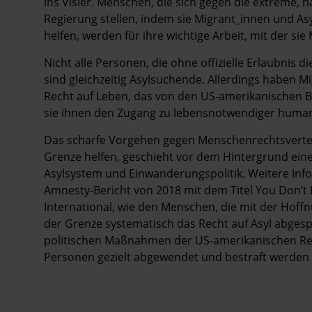
ins Visier. Menschen, die sich gegen die extreme, 
Regierung stellen, indem sie Migrant_innen und As
helfen, werden für ihre wichtige Arbeit, mit der sie
Nicht alle Personen, die ohne offizielle Erlaubnis 
sind gleichzeitig Asylsuchende. Allerdings haben
Recht auf Leben, das von den US-amerikanischen Be
sie ihnen den Zugang zu lebensnotwendiger humanit
Das scharfe Vorgehen gegen Menschenrechtsvertei
Grenze helfen, geschieht vor dem Hintergrund ein
Asylsystem und Einwanderungspolitik. Weitere Inf
Amnesty-Bericht von 2018 mit dem Titel You Don’t
International, wie den Menschen, die mit der Hoff
der Grenze systematisch das Recht auf Asyl abg
politischen Maßnahmen der US-amerikanischen Re
Personen gezielt abgewendet und bestraft werden 