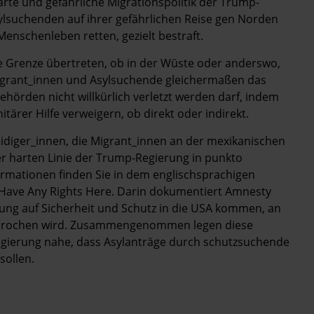
harte und gefährliche Migrationspolitik der Trump-
ylsuchenden auf ihrer gefährlichen Reise gen Norden
 Menschenleben retten, gezielt bestraft.
die Grenze übertreten, ob in der Wüste oder anderswo,
 Migrant_innen und Asylsuchende gleichermaßen das
hörden nicht willkürlich verletzt werden darf, indem
ärer Hilfe verweigern, ob direkt oder indirekt.
diger_innen, die Migrant_innen an der mexikanischen
er harten Linie der Trump-Regierung in punkto
ormationen finden Sie in dem englischsprachigen
 Have Any Rights Here. Darin dokumentiert Amnesty
nung auf Sicherheit und Schutz in die USA kommen, an
esprochen wird. Zusammengenommen legen diese
gierung nahe, dass Asylanträge durch schutzsuchende
sollen.