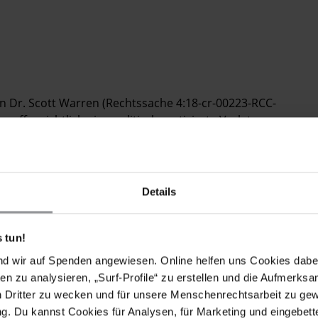
gen Dr. Scott Warren (Rechtssache 4:18-cr-00223-RCC-
 offensichtlich eine politisch motivierte Verletzung
erteidiger darstellen.
Details
en Aktivitäten von Dr. Warren und seiner Organisatioin
 tun!
 humanitäre Hilfe, die darauf abzielt, das Recht auf
willkürliche Tode von Tausenden Migrant_innen und
nd wir auf Spenden angewiesen. Online helfen uns Cookies dabe
en zu analysieren, „Surf-Profile“ zu erstellen und die Aufmerksa
n Dritter zu wecken und für unsere Menschenrechtsarbeit zu ge
iminalisierung der humanitären Hilfe und fordert alle
. Du kannst Cookies für Analysen, für Marketing und eingebettet