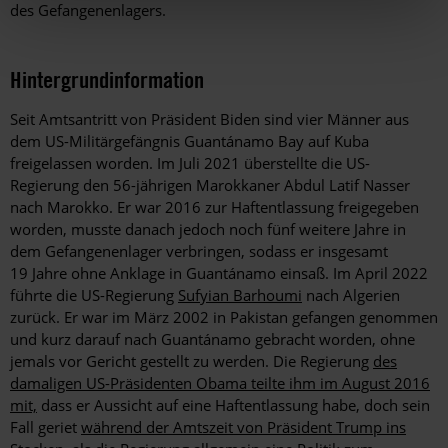
des Gefangenenlagers.
Hintergrundinformation
Hintergrund
Seit Amtsantritt von Präsident Biden sind vier Männer aus
dem US-Militärgefängnis Guantánamo Bay auf Kuba
freigelassen worden.
Im Juli 2021 überstellte die US-
Regierung den 56-jährigen Marokkaner Abdul Latif Nasser
nach Marokko. Er war 2016 zur Haftentlassung freigegeben
worden, musste danach jedoch noch fünf weitere Jahre in
dem Gefangenenlager verbringen, sodass er insgesamt
19 Jahre ohne Anklage in Guantánamo einsaß. Im April 2022
führte die US-Regierung
Sufyian Barhoumi
nach Algerien
zurück. Er war im März 2002 in Pakistan gefangen genommen
und kurz darauf nach Guantánamo gebracht worden, ohne
jemals vor Gericht gestellt zu werden. Die Regierung
des
damaligen US-Präsidenten Obama teilte ihm im August 2016
mit,
dass er Aussicht auf eine Haftentlassung habe, doch sein
Fall geriet
während der Amtszeit von Präsident Trump ins