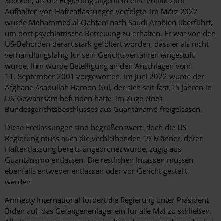
Stocken,
als die Regierung allgemein eine Politik zum
Aufhalten von Haftentlassungen verfolgte. Im März 2022
wurde
Mohammed al-Qahtani
nach Saudi-Arabien überführt,
um dort psychiatrische Betreuung zu erhalten. Er war von den
US-Behörden derart stark gefoltert worden, dass er als nicht
verhandlungsfähig für sein Gerichtsverfahren eingestuft
wurde. Ihm wurde Beteiligung an den Anschlägen vom
11. September 2001 vorgeworfen. Im Juni 2022 wurde der
Afghane Asadullah Haroon Gul, der sich seit fast 15 Jahren in
US-Gewahrsam befunden hatte, im Zuge eines
Bundesgerichtsbeschlusses aus Guantánamo freigelassen.
Diese Freilassungen sind begrüßenswert, doch die US-
Regierung muss auch die verbleibenden 19 Männer, deren
Haftentlassung bereits angeordnet wurde, zügig aus
Guantánamo entlassen. Die restlichen Insassen müssen
ebenfalls entweder entlassen oder vor Gericht gestellt
werden.
Amnesty International fordert die Regierung unter Präsident
Biden auf, das Gefangenenlager ein für alle Mal zu schließen.