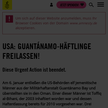
Direkt
Benutzermenü
JETZT SPENDEN!
zum
Inhalt
Um sich auf dieser Website anzumelden, muss Ihr
Browser Cookies von der Domain
www.amnesty.de
Fehlermeldung
akzeptieren.
USA: GUANTÁNAMO-HÄFTLINGE
FREILASSEN!
Diese Urgent Action ist beendet.
Am 6. Januar entließen die US-Behörden elf jemenitische
Männer aus der Militärhaftanstalt Guantánamo Bay und
überstellten sie in den Oman. Einer dieser Männer ist
Toffiq
al-Bihani
, der 2003 inhaftiert worden war und dessen
Haftentlassung bereits für 2010 vorgesehen war. Drei