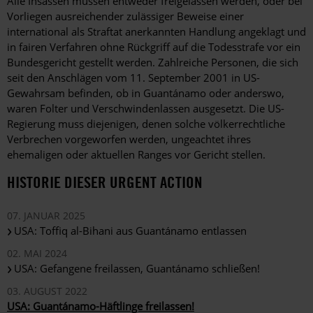
Alle Insassen müssen entweder freigelassen werden, oder bei
Vorliegen ausreichender zulässiger Beweise einer
international als Straftat anerkannten Handlung angeklagt und
in fairen Verfahren ohne Rückgriff auf die Todesstrafe vor ein
Bundesgericht gestellt werden. Zahlreiche Personen, die sich
seit den Anschlägen vom 11. September 2001 in US-
Gewahrsam befinden, ob in Guantánamo oder anderswo,
waren Folter und Verschwindenlassen ausgesetzt. Die US-
Regierung muss diejenigen, denen solche völkerrechtliche
Verbrechen vorgeworfen werden, ungeachtet ihres
ehemaligen oder aktuellen Ranges vor Gericht stellen.
HISTORIE DIESER URGENT ACTION
07. JANUAR 2025
USA: Toffiq al-Bihani aus Guantánamo entlassen
02. MAI 2024
USA: Gefangene freilassen, Guantánamo schließen!
03. AUGUST 2022
USA: Guantánamo-Häftlinge freilassen!