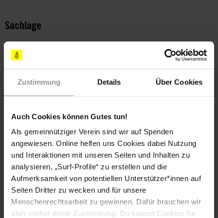
Sachlage
Von den 36 im US-Gefangenenlager Guantánamo Bay
inhaftierten Männern wurden 19 bereits vor einiger Zeit zur
Haftentlassung freigegeben, unter ihnen auch Toffiq al-Bihani.
Die Männer sollten zügig freigelassen und in Länder überstellt
Zustimmung
Details
Über Cookies
werden, in denen ihre Menschenrechte geachtet werden.
Toffiq al-Bihani wird seit Anfang 2003 ohne Anklageerhebung
festgehalten und wurde von den US-Behörden gefoltert und
Auch Cookies können Gutes tun!
anderweitig misshandelt. Obwohl er bereits 2010 zur
Als gemeinnütziger Verein sind wir auf Spenden
Haftentlassung freigegeben wurde, ist er nach wie vor in
angewiesen. Online helfen uns Cookies dabei Nutzung
Guantánamo inhaftiert. Es wurden bisher keine Gründe dafür
und Interaktionen mit unseren Seiten und Inhalten zu
vorgelegt, warum er noch nicht in ein anderes Land verbracht
analysieren, „Surf-Profile“ zu erstellen und die
wurde, um seine Familie wiederzusehen. Seine anhaltende
Aufmerksamkeit von potentiellen Unterstützer*innen auf
Inhaftierung ist willkürlich, gewissenlos und ein Verstoß gegen
seine Menschenrechte.
Seiten Dritter zu wecken und für unsere
Menschenrechtsarbeit zu gewinnen. Dafür brauchen wir
In Guantánamo befinden sich derzeit 19 Insassen, die zur
aber vorher deine Zustimmung. Du kannst Cookies für