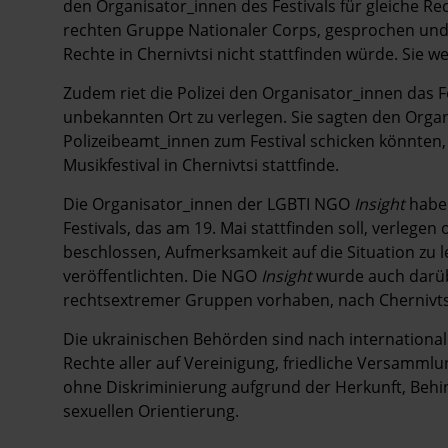
den Organisator_innen des Festivals für gleiche Re
rechten Gruppe Nationaler Corps, gesprochen und d
Rechte in Chernivtsi nicht stattfinden würde. Sie w
Zudem riet die Polizei den Organisator_innen das 
unbekannten Ort zu verlegen. Sie sagten den Organ
Polizeibeamt_innen zum Festival schicken könnten,
Musikfestival in Chernivtsi stattfinde.
Die Organisator_innen der LGBTI NGO
Insight
haben
Festivals, das am 19. Mai stattfinden soll, verlege
beschlossen, Aufmerksamkeit auf die Situation zu 
veröffentlichten. Die NGO
Insight
wurde auch darübe
rechtsextremer Gruppen vorhaben, nach Chernivtsi 
Die ukrainischen Behörden sind nach internationa
Rechte aller auf Vereinigung, friedliche Versamml
ohne Diskriminierung aufgrund der Herkunft, Behi
sexuellen Orientierung.