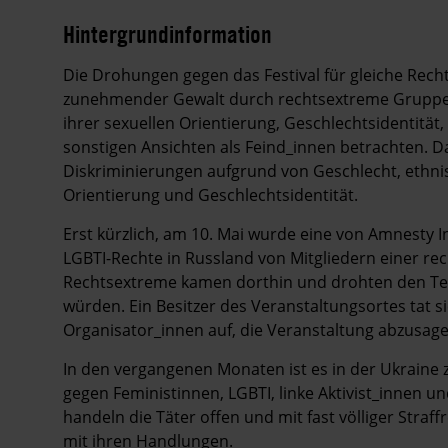
Hintergrundinformation
Hintergrund
Die Drohungen gegen das Festival für gleiche Rechte
zunehmender Gewalt durch rechtsextreme Gruppen
ihrer sexuellen Orientierung, Geschlechtsidentität
sonstigen Ansichten als Feind_innen betrachten. Das
Diskriminierungen aufgrund von Geschlecht, ethnis
Orientierung und Geschlechtsidentität.
Erst kürzlich, am 10. Mai wurde eine von Amnesty I
LGBTI-Rechte in Russland von Mitgliedern einer re
Rechtsextreme kamen dorthin und drohten den Tei
würden. Ein Besitzer des Veranstaltungsortes tat 
Organisator_innen auf, die Veranstaltung abzusag
In den vergangenen Monaten ist es in der Ukraine
gegen Feministinnen, LGBTI, linke Aktivist_innen 
handeln die Täter offen und mit fast völliger Straf
mit ihren Handlungen.