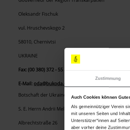
Gouverneur der Region Transkarpatien
Oleksandr Fischuk
vul. Hruschevskogo 2
58010
, Chernivtsi
UKRAINE
Fax: (00 380) 372 - 55 37 76
Zustimmung
E-Mail:
oda@bukoda.gov.ua
Botschaft der Ukraine
Auch Cookies können Gutes
Als gemeinnütziger Verein si
S. E. Herrn Andrii Melnyk
mit unseren Seiten und Inhalt
Unterstützer*innen auf Seite
Albrechtstraße 26
aber vorher deine Zustimmung