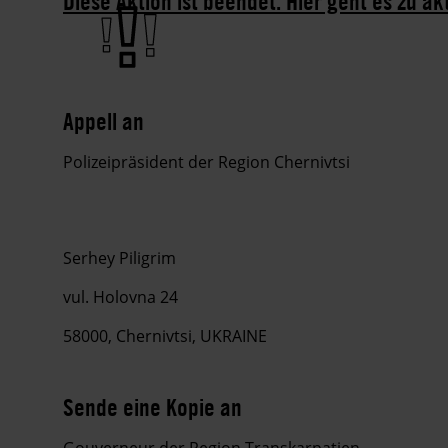
Diese Aktion ist beendet. Hier geht es zu ak
Appell an
Polizeipräsident der Region Chernivtsi
Serhey Piligrim
vul. Holovna 24
58000, Chernivtsi
, UKRAINE
Sende eine Kopie an