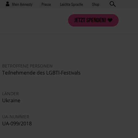
Benutzermenü
Presse
Mein Amnesty
Presse
Leichte Sprache
Shop
JETZT SPENDEN!
BETROFFENE PERSONEN
Teilnehmende des LGBTI-Festivals
LÄNDER
Ukraine
UA-NUMMER
UA-099/2018