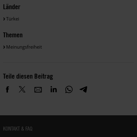
Länder
Türkei
Themen
Meinungsfreiheit
Teile diesen Beitrag
Fußbereich
KONTAKT & FAQ