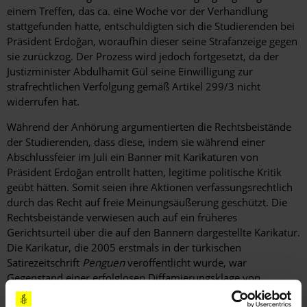
einem Treffen, das ca. eine Woche vor der Verhandlung
stattgefunden hatte, entschuldigten sich die Studierenden bei
Präsident Erdoğan, woraufhin dieser seine Strafanzeige gegen
sie zurückzog. Der Prozess wird jedoch fortgesetzt, da der
Justizminister Abdulhamit Gül seine Einwilligung zur
strafrechtlichen Verfolgung gemäß Artikel 299/3 nicht
widerrufen hat.
Während der Anhörung argumentierten die Rechtsbeistände
der Studierenden, dass diese, indem sie während einer
Abschlussfeier im Juli ein Banner mit Karikaturen von
Präsident Erdoğan entrollt hatten, legitime politische Kritik
geübt hätten. Somit seien ihre Aktionen verfassungsrechtlich
durch das Recht auf freie Meinungsäußerung geschützt. Die
Rechtsbeistände verwiesen auch auf ein früheres
Gerichtsurteil über die auf den Bannern dargestellte Karikatur.
Die Karikatur, die 2005 erstmals in der türkischen
Satirezeitschrift
Penguen
veröffentlicht wurde, war
Gegenstand einer erfolglosen Diffamierungsklage von
Präsident Erdoğan. In dem Gerichtsurteil hieß es, dass die