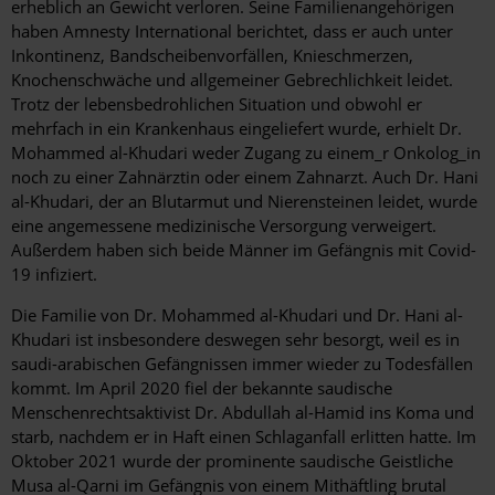
erheblich an Gewicht verloren. Seine Familienangehörigen
haben Amnesty International berichtet, dass er auch unter
Inkontinenz, Bandscheibenvorfällen, Knieschmerzen,
Knochenschwäche und allgemeiner Gebrechlichkeit leidet.
Trotz der lebensbedrohlichen Situation und obwohl er
mehrfach in ein Krankenhaus eingeliefert wurde, erhielt Dr.
Mohammed al-Khudari weder Zugang zu einem_r Onkolog_in
noch zu einer Zahnärztin oder einem Zahnarzt. Auch Dr. Hani
al-Khudari, der an Blutarmut und Nierensteinen leidet, wurde
eine angemessene medizinische Versorgung verweigert.
Außerdem haben sich beide Männer im Gefängnis mit Covid-
19 infiziert.
Die Familie von Dr. Mohammed al-Khudari und Dr. Hani al-
Khudari ist insbesondere deswegen sehr besorgt, weil es in
saudi-arabischen Gefängnissen immer wieder zu Todesfällen
kommt. Im April 2020 fiel der bekannte saudische
Menschenrechtsaktivist Dr. Abdullah al-Hamid ins Koma und
starb, nachdem er in Haft einen Schlaganfall erlitten hatte. Im
Oktober 2021 wurde der prominente saudische Geistliche
Musa al-Qarni im Gefängnis von einem Mithäftling brutal