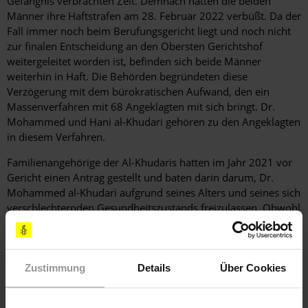
Gefängnis verbrachten Zeit. Demnach hätten die beiden
Männer ihre Haftstrafen am 28. Februar 2022 verbüßt. Da der
Fall immer noch beim Berufungsgericht liegt und noch nicht
zur finalen Entscheidung an den Obersten Gerichtshof
weitergeleitet worden ist, befinden sich beide Männer
weiterhin in Haft. Die Behörden begründeten diese
Verzögerung mit dem bürokratischen Aufwand, den ein
Massenverfahren mit 68 Angeklagten mit sich bringt. Dr.
Mohammed und Hani al-Khudari gehören zu den Angeklagten
in diesem Verfahren.
Familienangehörige der Al-Khudaris hatten im Jahr 2021 vor
Gericht einen Antrag gestellt und baten darin darum, Dr.
Mohammed al-Khudari aufgrund seines Alters und seines sich
verschlechternden Gesundheitszustands freizulassen. Obwohl
ihr Antrag im Februar 2022 sowohl vom Sonderstrafgericht
als auch der Staatssicherheit genehmigt wurde, hat die
Gefängnisverwaltung des Abha-Gefängnisses Dr. Mohammed
al-Khudari immer noch nicht aus der Haft entlassen.
Zustimmung
Details
Über Cookies