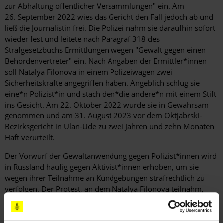
zur Abhaltung öffentlicher Versammlungen" ein. Am
26. September 2022 wies das Gericht den Fall jedoch ab und
ließ die Journalistin frei. Die Polizei nahm sie daraufhin sofort
wieder fest und leitete nach Paragraf 318 des
Strafgesetzbuchs Ermittlungen wegen "Gewalt gegen einen
Behördenvertreter" ein. Nach Angaben der Ermittler*innen
soll Natalya Filonova in einem Polizeiwagen zwei
Sicherheitskräfte angegriffen haben. Angeblich schlug sie
eine*n Polizist*in und stach den*die andere*n mit einem Stift
ins Gesicht. Am 22. Oktober 2022 wurde sie in Gewahrsam
genommen und am 31. August 2023 vor dem Oktjabrski-
Bezirksgericht in Ulan-Ude zu zwei Jahren und zehn Monaten
Haft verurteilt.
Der Vorwurf der Gewaltanwendung gegen Polizist*innen wird
in Russland häufig gegen Aktivist*innen erhoben, um sie
wegen ihrer Teilnahme an Kundgebungen strafrechtlich zu
verfolgen. Der Protest, an dem Natalya Filonova teilnahm,
verlief friedlich, wie auch alle ihre früheren Aktivitäten und
ihre journalistische Tätigkeit. Als Aktivistin wurde sie bereits
in der Vergangenheit regelmäßig von den Behörden