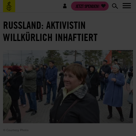
Direkt
Benutzermenü
JETZT SPENDEN!
zum
Inhalt
RUSSLAND: AKTIVISTIN
WILLKÜRLICH INHAFTIERT
© Courtesy Photo