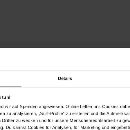
 alle gewalttätigen Handlungen der nationalen
äßige Gewaltanwendung gegen Demonstrierende
Details
n Mittel ein, um das Leben der Verletzten zu schützen
ge Unterstützung zukommen zu lassen.
 Behörden, dass alle Vorwürfe von
 tun!
mit der aktuellen Krise sofort gründlich,
nd wir auf Spenden angewiesen. Online helfen uns Cookies dabe
den.
en zu analysieren, „Surf-Profile“ zu erstellen und die Aufmerksa
n Dritter zu wecken und für unsere Menschenrechtsarbeit zu ge
. Du kannst Cookies für Analysen, für Marketing und eingebettet