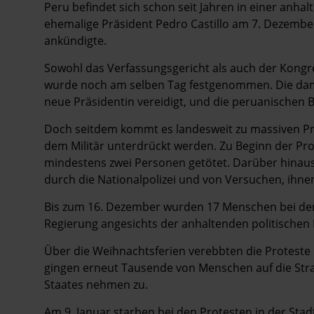
Hintergrund
Peru befindet sich schon seit Jahren in einer anhalt
ehemalige Präsident Pedro Castillo am 7. Dezembe
ankündigte.
Sowohl das Verfassungsgericht als auch der Kongr
wurde noch am selben Tag festgenommen. Die dama
neue Präsidentin vereidigt, und die peruanischen Be
Doch seitdem kommt es landesweit zu massiven Pro
dem Militär unterdrückt werden. Zu Beginn der P
mindestens zwei Personen getötet. Darüber hinaus 
durch die Nationalpolizei und von Versuchen, ihn
Bis zum 16. Dezember wurden 17 Menschen bei den 
Regierung angesichts der anhaltenden politischen
Über die Weihnachtsferien verebbten die Proteste k
gingen erneut Tausende von Menschen auf die Str
Staates nehmen zu.
Am 9. Januar starben bei den Protesten in der Sta