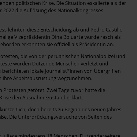
enden politischen Krise. Die Situation eskalierte als der
r 2022 die Auflösung des Nationalkongresses
ess lehnten diese Entscheidung ab und Pedro Castillo
lige Vizepräsidentin Dina Boluarte wurde rasch als
hörden erkannten sie offiziell als Präsidentin an.
testen, die von der peruanischen Nationalpolizei und
roteste wurden Dutzende Menschen verletzt und
berichteten lokale Journalist*innen von Übergriffen
en ihre Arbeitsausrüstung wegzunehmen.
Protesten getötet. Zwei Tage zuvor hatte die
 Krise den Ausnahmezustand erklärt.
urzzeitlich, doch bereits zu Beginn des neuen Jahres
aße. Die Unterdrückungsversuche von Seiten des
dt Juliaca mindestens 18 Menschen. Dutzende weitere