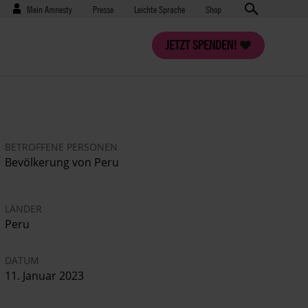
Benutzermenü
Presse
Mein Amnesty
Presse
Leichte Sprache
Shop
JETZT SPENDEN!
BETROFFENE PERSONEN
Bevölkerung von Peru
LÄNDER
Peru
DATUM
11. Januar 2023