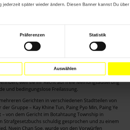
unrechtmäßig einschränken, sollten abgeändert oder
 jederzeit später wieder ändern. Diesen Banner kannst Du über 
tionalen Menschenrechtsnormen und -standards
a) des Strafgesetzbuchs und Paragraf 66(d) des
Präferenzen
Statistik
en Schuldsprüche und die anhaltende Strafverfolgung
e von Satiriker_innen, die die traditionelle
Auswählen
ty International betrachtet sie als gewaltlose
befinden, weil sie ihr Recht auf freie Meinungsäußerung
e und bedingungslose Freilassung.
mehreren Gerichten in verschiedenen Stadtteilen von
der Gruppe – Kay Khine Tun, Paing Pyo Min, Paing Ye
ut – von dem Gericht im Botahtaung Township in
n Strafgesetzbuchs schuldig gesprochen und zu einem
glied, Nyein Chan Soe, wurde von den Vorwürfen