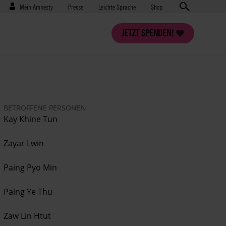
Benutzermenü
Presse
Mein Amnesty
Presse
Leichte Sprache
Shop
JETZT SPENDEN!
BETROFFENE PERSONEN
Kay Khine Tun
Zayar Lwin
Paing Pyo Min
Paing Ye Thu
Zaw Lin Htut