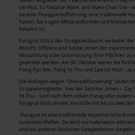
Lin Htut, Su Yadanar Myint, and Nyein Chan Soe 
sie eine
Thangyat
-Aufführung, eine traditionelle 
hatten. Sie trugen Militäruniformen und kritisierte
bekannt ist.
Paragraf 505(a) des Strafgesetzbuchs verbietet di
Absicht, Offiziere und Soldat_innen der myanmaris
Missachtung oder Unterlassung ihrer Pflichten zu v
geahndet werden. Am 30. Oktober waren die fünf Mi
Paing Pyo Min, Paing Ye Thu und Zaw Lin Htut – zu 
Die Anklagen wegen "Onlinediffamierung" laufen i
Gruppenmitglieder. Vier der Satiriker_innen – Zay
Ye Thu – sind nach dem selben Paragrafen zudem 
Paragraf 66(d) ahndet Verstöße mit bis zu zwei Jah
Thangyat
ist eine traditionelle myanmarische Kun
zusammenfließen. Sie wird normalerweise währen
und bei anderen festlichen Gelegenheiten dargebo