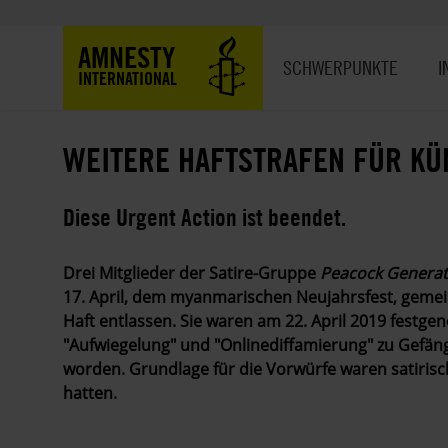
Direkt
zum
Hauptnavigation
AMNESTY
Inhalt
SCHWERPUNKTE
I
INTERNATIONAL
WEITERE HAFTSTRAFEN FÜR KÜ
Diese Urgent Action ist beendet.
Drei Mitglieder der Satire-Gruppe
Peacock Generat
17. April, dem myanmarischen Neujahrsfest, geme
Haft entlassen. Sie waren am 22. April 2019 fest
"Aufwiegelung" und "Onlinediffamierung" zu Gefängn
worden. Grundlage für die Vorwürfe waren satirische
hatten.