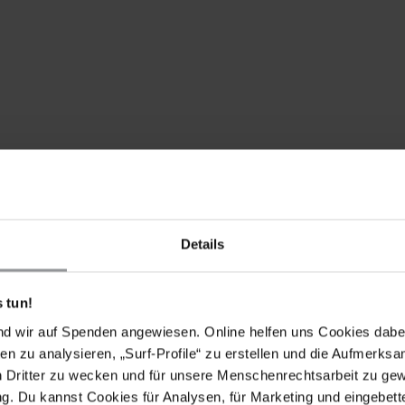
 der Peacock Generation umgehend und bedingungslos
Details
ssen sie weitere Anklagen gegen sie und weitere
fängnisstrafen drohen, weil sie ihr Recht auf freie
 tun!
der von Peacock Generation bis zu ihrer Freilassung
nd wir auf Spenden angewiesen. Online helfen uns Cookies dabe
ternationalen Standards entsprechen und dass sie
en zu analysieren, „Surf-Profile“ zu erstellen und die Aufmerksa
rigen, Rechtsbeiständen ihrer Wahl und jeder
n Dritter zu wecken und für unsere Menschenrechtsarbeit zu ge
tigen.
. Du kannst Cookies für Analysen, für Marketing und eingebettet