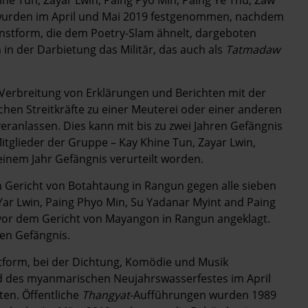
– wurden im April und Mai 2019 festgenommen, nachdem
Kunstform, die dem Poetry-Slam ähnelt, dargeboten
n in der Darbietung das Militär, das auch als
Tatmadaw
e Verbreitung von Erklärungen und Berichten mit der
chen Streitkräfte zu einer Meuterei oder einer anderen
eranlassen. Dies kann mit bis zu zwei Jahren Gefängnis
tglieder der Gruppe – Kay Khine Tun, Zayar Lwin,
einem Jahr Gefängnis verurteilt worden.
m Gericht von Botahtaung in Rangun gegen alle sieben
 Yar Lwin, Paing Phyo Min, Su Yadanar Myint and Paing
vor dem Gericht von Mayangon in Rangun angeklagt.
ren Gefängnis.
stform, bei der Dichtung, Komödie und Musik
d des myanmarischen Neujahrswasserfestes im April
ten. Öffentliche
Thangyat
-Aufführungen wurden 1989