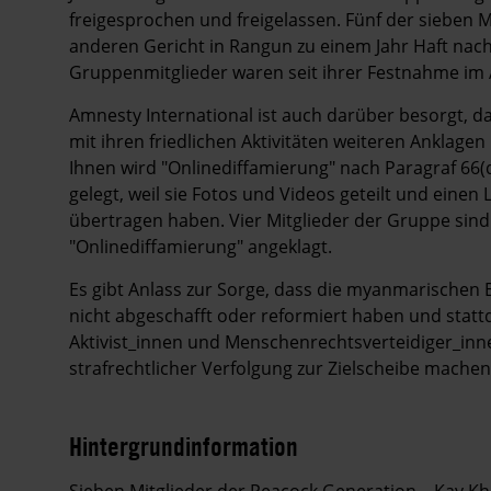
freigesprochen und freigelassen. Fünf der sieben 
anderen Gericht in Rangun zu einem Jahr Haft nach 
Gruppenmitglieder waren seit ihrer Festnahme im Ap
Amnesty International ist auch darüber besorgt, 
mit ihren friedlichen Aktivitäten weiteren Anklag
Ihnen wird "Onlinediffamierung" nach Paragraf 66
gelegt, weil sie Fotos und Videos geteilt und eine
übertragen haben. Vier Mitglieder der Gruppe sin
"Onlinediffamierung" angeklagt.
Es gibt Anlass zur Sorge, dass die myanmarische
nicht abgeschafft oder reformiert haben und stattd
Aktivist_innen und Menschenrechtsverteidiger_inne
strafrechtlicher Verfolgung zur Zielscheibe machen
Hintergrundinformation
Hintergrund
Sieben Mitglieder der Peacock Generation – Kay Khi