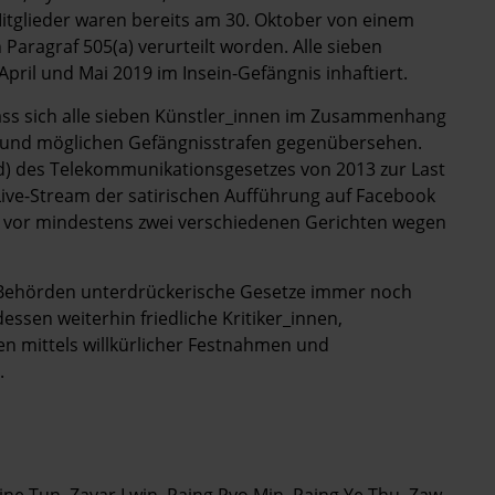
Mitglieder waren bereits am 30. Oktober von einem
Paragraf 505(a) verurteilt worden. Alle sieben
ril und Mai 2019 im Insein-Gefängnis inhaftiert.
dass sich alle sieben Künstler_innen im Zusammenhang
en und möglichen Gefängnisstrafen gegenübersehen.
(d) des Telekommunikationsgesetzes von 2013 zur Last
n Live-Stream der satirischen Aufführung auf Facebook
d vor mindestens zwei verschiedenen Gerichten wegen
n Behörden unterdrückerische Gesetze immer noch
essen weiterhin friedliche Kritiker_innen,
n mittels willkürlicher Festnahmen und
.
ne Tun, Zayar Lwin, Paing Pyo Min, Paing Ye Thu, Zaw