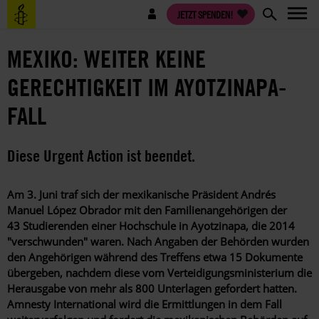
Direkt
Benutzermenü
JETZT SPENDEN!
zum
Inhalt
MEXIKO: WEITER KEINE
GERECHTIGKEIT IM AYOTZINAPA-
FALL
Diese Urgent Action ist beendet.
Am 3. Juni traf sich der mexikanische Präsident Andrés
Manuel López Obrador mit den Familienangehörigen der
43 Studierenden einer Hochschule in Ayotzinapa, die 2014
"verschwunden" waren. Nach Angaben der Behörden wurden
den Angehörigen während des Treffens etwa 15 Dokumente
übergeben, nachdem diese vom Verteidigungsministerium die
Herausgabe von mehr als 800 Unterlagen gefordert hatten.
Amnesty International wird die Ermittlungen in dem Fall