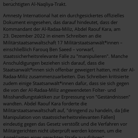
berüchtigten Al-Naqliya-Trakt.
Amnesty International hat ein durchgesickertes offizielles
Dokument eingesehen, das darauf hindeutet, dass der
Kommandant der Al-Radaa-Miliz, Abdel Raouf Kara, am
23. Dezember 2022 in einem Schreiben an die
Militärstaatsanwaltschaft 17 Militärstaatsanwält*innen –
einschließlich Farouq Ben Saeed – vorwarf,
staatssicherheitsrelevante Fälle zu "
manipulieren"
. Manche
Anschuldigungen beziehen sich darauf, dass die
Staatsanwält*innen sich offenbar geweigert hatten, mit der Al-
Radaa-Miliz zusammenzuarbeiten. Das Schreiben kritisierte
zudem einige Staatsanwält*innen dafür, dass sie sich gegen
die von der Al-Radaa-Miliz angewendeten Folter- und
Misshandlungstaktiken zur Erpressung von "Geständnissen"
wandten. Abdel Raouf Kara forderte die
Militärstaatsanwaltschaft auf, "dringend zu handeln, da [die
Manipulation von staatssicherheitsrelevanten Fällen]
eindeutig gegen das Gesetz verstößt und die Verfahren vor
Militärgerichten nicht überprüft werden können, um die
Angeklagten einer gerechten Strafe zuzuführen".