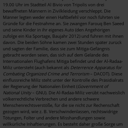
19.00 Uhr im Stadtteil Al Bivio von Tripolis von drei
bewaffneten Männern in Zivilkleidung verschleppt. Die
Männer legten weder einen Haftbefehl vor noch führten sie
Gründe für die Festnahme an. Sie zwangen Farouq Ben Saeed
und seine Kinder in ihr eigenes Auto (den Angehörigen
zufolge ein Kia Sportage, Baujahr 2012) und fuhren mit ihnen
davon. Die beiden Söhne kamen zwei Stunden später zurück
und sagten der Familie, dass sie zum Mitiga-Gefängnis
gebracht worden seien, das sich auf dem Gelände des
Internationalen Flughafens Mitiga befindet und der Al-Radaa-
Miliz untersteht (auch bekannt als
Deterrence Apparatus for
Combating Organized Crime and Terrorism
– DACOT). Diese
einflussreiche Miliz steht unter der Kontrolle des Präsidialrats
der Regierung der Nationalen Einheit (
Government of
National Unity
– GNU). Die Al-Radaa-Miliz verübt nachweislich
völkerrechtliche Verbrechen und andere schwere
Menschenrechtsverstöße, für die sie nicht zur Rechenschaft
gezogen wird, wie z. B. Verschwindenlassen, rechtswidrige
Tötungen, Folter und andere Misshandlungen sowie
willkürliche Inhaftierungen. Es besteht daher große Sorge um