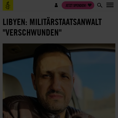
Direkt
Benutzermenü
JETZT SPENDEN!
zum
Inhalt
LIBYEN: MILITÄRSTAATSANWALT
"VERSCHWUNDEN"