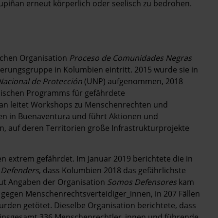
stupiñan erneut körperlich oder seelisch zu bedrohen.
ischen Organisation
Proceso de Comunidades Negras
kerungsgruppe in Kolumbien eintritt. 2015 wurde sie in
acional de Protección
(UNP) aufgenommen, 2018
nischen Programms für gefährdete
ñan leitet Workshops zu Menschenrechten und
en in Buenaventura und führt Aktionen und
 auf deren Territorien große Infrastrukturprojekte
 extrem gefährdet. Im Januar 2019 berichtete die in
e Defenders
, dass Kolumbien 2018 das gefährlichste
aut Angaben der Organisation
Somos Defensores
kam
 gegen Menschenrechtsverteidiger_innen, in 207 Fällen
rden getötet. Dieselbe Organisation berichtete, dass
8 insgesamt 336 Menschenrechtler_innen und führende