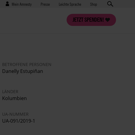
Benutzermenü
Presse
Mein Amnesty
Presse
Leichte Sprache
Shop
JETZT SPENDEN!
BETROFFENE PERSONEN
Danelly Estupiñan
LÄNDER
Kolumbien
UA-NUMMER
UA-091/2019-1