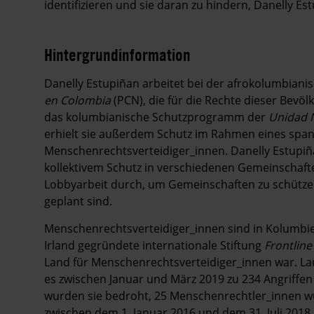
identifizieren und sie daran zu hindern, Danelly E
Hintergrundinformation
Hintergrund
Danelly Estupiñan arbeitet bei der afrokolumbian
en Colombia
(PCN), die für die Rechte dieser Bevöl
das kolumbianische Schutzprogramm der
Unidad N
erhielt sie außerdem Schutz im Rahmen eines spa
Menschenrechtsverteidiger_innen. Danelly Estupi
kollektivem Schutz in verschiedenen Gemeinschaft
Lobbyarbeit durch, um Gemeinschaften zu schützen,
geplant sind.
Menschenrechtsverteidiger_innen sind in Kolumbien
Irland gegründete internationale Stiftung
Frontlin
Land für Menschenrechtsverteidiger_innen war. L
es zwischen Januar und März 2019 zu 234 Angriffen
wurden sie bedroht, 25 Menschenrechtler_innen wu
zwischen dem 1. Januar 2016 und dem 31. Juli 201