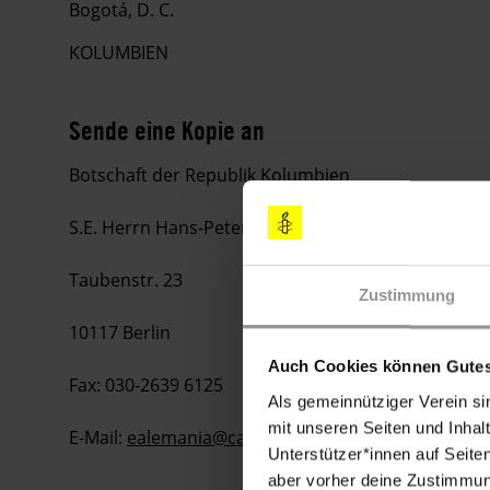
Bogotá, D. C.
KOLUMBIEN
Sende eine Kopie an
Botschaft der Republik Kolumbien
S.E. Herrn Hans-Peter Knudsen
Taubenstr. 23
Zustimmung
10117 Berlin
Auch Cookies können Gutes
Fax: 030-2639 6125
Als gemeinnütziger Verein si
mit unseren Seiten und Inhalt
E-Mail:
ealemania@cancilleria.gov.co
Unterstützer*innen auf Seite
aber vorher deine Zustimmung