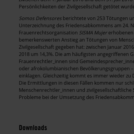
Persönlichkeiten der Zivilgesellschaft getötet wu
Somos Defensores
berichtete von 253 Tötungen un
Unterzeichnung des Friedensabkommens am 24. Nov
Frauenrechtsorganisation
SISMA Mujer
erhobenen D
bemerkenswerten Anstieg an Tötungen von Mensch
Zivilgesellschaft gegeben hat: zwischen Januar 2016
2018 um 14,3%. Die am häufigsten angegriffenen
Frauenrechtler_innen sind Gemeindesprecher_innen
oder afrokolumbianischen Bevölkerungsgruppen – 
einklagen. Gleichzeitig kommt es immer wieder z
Die Ermittlungen in diesen Fällen kommen nur sch
Menschenrechtler_innen und zivilgesellschaftliche 
Probleme bei der Umsetzung des Friedensabkomm
Downloads