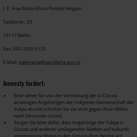
I. E. Frau María Elvira Pombo Holguin
Taubenstr. 23
10117 Berlin
Fax: 030-2639 6125
E-Mail:
ealemania@cancilleria.gov.co
Amnesty fordert:
Bitte sehen Sie von der Vertreibung der in Cúcuta
ansässigen Angehörigen der indigenen Gemeinschaft der
Yukpa ab und schicken Sie sie nicht gegen ihren Willen
nach Venezuela zurück.
Sorgen Sie bitte dafür, dass Angehörige der Yukpa in
Cúcuta und anderen umliegenden Städten auf kulturell
angemessene Weise in den Genuss ihrer Rechte auf