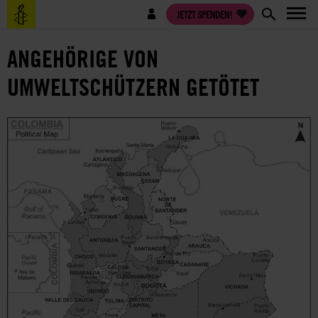
Direkt
Benutzermenü
JETZT SPENDEN!
zum
Inhalt
ANGEHÖRIGE VON
UMWELTSCHÜTZERN GETÖTET