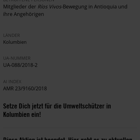
Mitglieder der
Ríos Vivos
-Bewegung in
Antioquia und
ihre Angehörigen
LÄNDER
Kolumbien
UA-NUMMER
UA-088/2018-2
AI INDEX
AMR 23/9160/2018
Setze Dich jetzt für die Umweltschützer in
Kolumbien ein!
Diese Aktion ist beendet. Hier geht es zu aktuellen