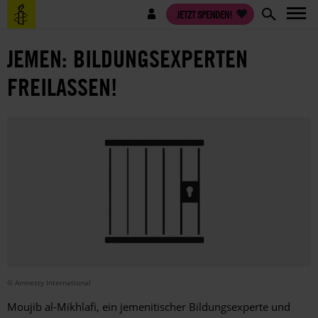
Direkt
Benutzermenü
JETZT SPENDEN!
zum
Inhalt
JEMEN: BILDUNGSEXPERTEN
FREILASSEN!
© Amnesty International
Moujib al-Mikhlafi, ein jemenitischer Bildungsexperte und