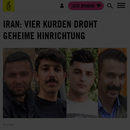
Direkt
Benutzermenü
JETZT SPENDEN!
zum
Inhalt
IRAN: VIER KURDEN DROHT
GEHEIME HINRICHTUNG
© privat