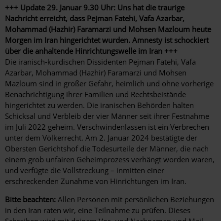
+++ Update 29. Januar 9.30 Uhr: Uns hat die traurige
Nachricht erreicht, dass Pejman Fatehi, Vafa Azarbar,
Mohammad (Hazhir) Faramarzi und Mohsen Mazloum heute
Morgen im Iran hingerichtet wurden. Amnesty ist schockiert
über die anhaltende Hinrichtungswelle im Iran +++
Die iranisch-kurdischen Dissidenten Pejman Fatehi, Vafa
Azarbar, Mohammad (Hazhir) Faramarzi und Mohsen
Mazloum sind in großer Gefahr, heimlich und ohne vorherige
Benachrichtigung ihrer Familien und Rechtsbeistände
hingerichtet zu werden. Die iranischen Behörden halten
Schicksal und Verbleib der vier Männer seit ihrer Festnahme
im Juli 2022 geheim. Verschwindenlassen ist ein Verbrechen
unter dem Völkerrecht. Am 2. Januar 2024 bestätigte der
Obersten Gerichtshof die Todesurteile der Männer, die nach
einem grob unfairen Geheimprozess verhängt worden waren,
und verfügte die Vollstreckung – inmitten einer
erschreckenden Zunahme von Hinrichtungen im Iran.
Bitte beachten:
Allen Personen mit persönlichen Beziehungen
in den Iran raten wir, eine Teilnahme zu prüfen. Dieses
Schreiben wird mit deinem Vor- und Nachnamen und Mail-