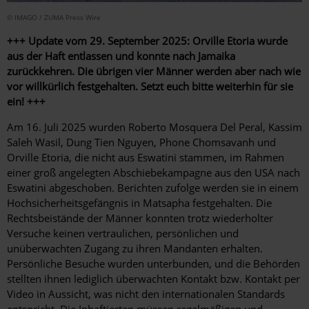
© IMAGO / ZUMA Press Wire
+++ Update vom 29. September 2025:
Orville Etoria wurde
aus der Haft entlassen und konnte nach Jamaika
zurückkehren. Die übrigen vier Männer werden aber nach wie
vor willkürlich festgehalten. Setzt euch bitte weiterhin für sie
ein! +++
A
m 16. Juli 2025 wurden Roberto Mosquera Del Peral, Kassim
Saleh Wasil, Dung Tien Nguyen, Phone Chomsavanh und
Orville Etoria, die nicht aus Eswatini stammen, im Rahmen
einer groß angelegten Abschiebekampagne aus den USA nach
Eswatini abgeschoben. Berichten zufolge werden sie in einem
Hochsicherheitsgefängnis in Matsapha festgehalten. Die
Rechtsbeistände der Männer konnten trotz wiederholter
Versuche keinen vertraulichen, persönlichen und
unüberwachten Zugang zu ihren Mandanten erhalten.
Persönliche Besuche wurden unterbunden, und die Behörden
stellten ihnen lediglich überwachten Kontakt bzw. Kontakt per
Video in Aussicht, was nicht den internationalen Standards
entspricht. Die Inhaftierten müssen regelmäßigen und