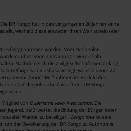
. Die DR Kongo hat in den vergangenen 20 Jahren keine
estellt, weshalb diese entweder ihren Wahlschein oder
r 2015 festgenommen worden. Vom Nationalen
 wurde er über einen Zeitraum von viereinhalb
lten. Nachdem sich die Zivilgesellschaft monatelang
akala-Gefängnis in Kinshasa verlegt, wo er bis zum 27.
n vertrauensbildender Maßnahmen im Vorfeld des
 Union über die politische Zukunft der DR Kongo
igelassen.
s Mitglied von
Quatrieme voie/ il est temps
. Die
chen Jugend, befürwortet die Bildung der Bürger_innen
n sozialen Wandel zu beteiligen.
Congo love
ist eine
setzt, um der Bevölkerung der DR Kongo zu Autonomie