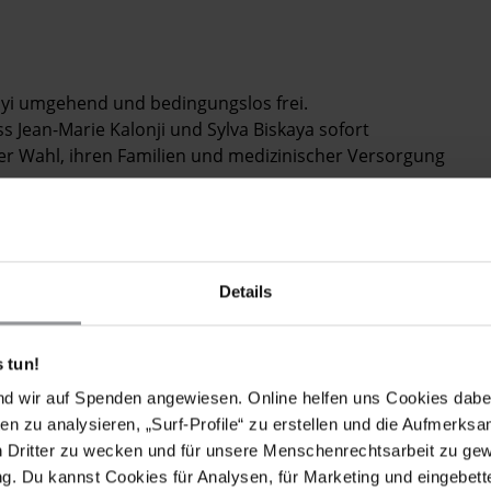
kayi umgehend und bedingungslos frei.
ass Jean-Marie Kalonji und Sylva Biskaya sofort
er Wahl, ihren Familien und medizinischer Versorgung
ji und Sylva Mbikayi nicht Opfer von Folter und anderen
Details
 tun!
ion
Quatrieme voie/ il est temps
. Am 23. Juni wurde er in
blik Kongo (DR Kongo), von militärischen
nd wir auf Spenden angewiesen. Online helfen uns Cookies dabe
d Rechtsanwalt Sylva Mbikayi wurde nur wenige
en zu analysieren, „Surf-Profile“ zu erstellen und die Aufmerksa
lonji an dessen Haftort aufsuchen wollte.
n Dritter zu wecken und für unsere Menschenrechtsarbeit zu ge
. Du kannst Cookies für Analysen, für Marketing und eingebettet