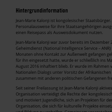
Hintergrundinformation
Hintergrund
Jean-Marie Kalonji ist kongolesischer Staatsbürger
Personalausweise für ihre Staatsangehörigen ausg
einen Reisepass als Ausweisdokument nutzen.
Jean-Marie Kalonji war zuvor bereits im Dezembe
Geheimdienst (National Intelligence Service – ANR)
Monaten ohne Kontakt zur Außenwelt gefangen geha
für ihn eingesetzt hatte, wurde er schließlich ins M
August 2016 inhaftiert blieb. Er wurde im Rahme
Nationalen Dialogs unter Vorsitz der Afrikanischen
zusammen mit anderen politischen Gefangenen fre
Seit seiner Freilassung ist Jean-Marie Kalonji aktive
Organisation verteidigt die Rechte der kongolesis
und motiviert Jugendliche, sich an Projekten für de
Organisation, die sich für kulturelle Projekte ein