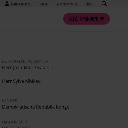
Benutzermenü
Presse
Mein Amnesty
Presse
Leichte Sprache
Shop
JETZT SPENDEN!
BETROFFENE PERSONEN
Herr
Jean-Marie Kalonji
Herr
Sylva Mbikayi
LÄNDER
Demokratische Republik Kongo
UA-NUMMER