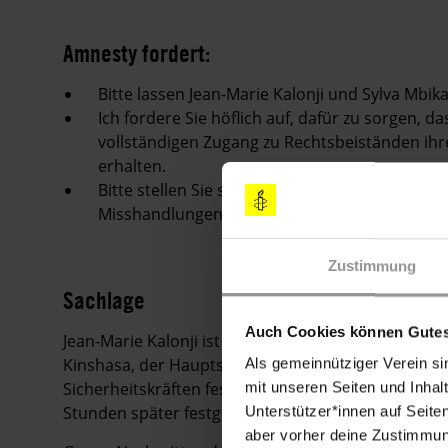
Amnesty fordert:
Bitte lassen Jean-Marie Kalonji und Sylva Mbi
Ich fordere Sie höflich auf, dafür zu sorgen, d
vollständigen Zugang zu Rechtsbeiständen ihr
erhalten.
Bitte stellen Sie sicher, dass Jean-Marie Kalon
Misshandlungen werden.
Zustimmung
Sachlage
Auch Cookies können Gutes
Jean-Marie Kalonji ist Aktivist der Jugendorganisat
Kinshasa, der Hauptstadt der Demokratischen Repu
Als gemeinnütziger Verein si
Sicherheitskräften festgenommen. Sein Kollege un
mit unseren Seiten und Inhalt
Stunden später festgenommen, als er Jean-Marie Ka
Unterstützer*innen auf Seite
aber vorher deine Zustimmung